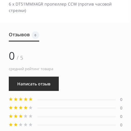
6 x DT51MMX4GR пропеллер CCW (против часовой
стрелки)
Отзывов
0
0
/ 5
средний рейтинг товара
Написать отзыв
0
0
0
0