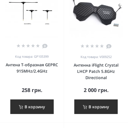
0
0
Код товара: GP105399
Код товара: V009252
Антена Т-образная GEPRC
Антенна iFlight Crystal
915MHz/2.4GHz
LHCP Patch 5.8GHz
Directional
258 грн.
2 000 грн.
В корзину
В корзину