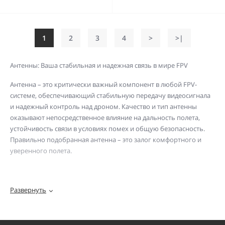
1
2
3
4
>
>|
Антенны: Ваша стабильная и надежная связь в мире FPV
Антенна – это критически важный компонент в любой FPV-
системе, обеспечивающий стабильную передачу видеосигнала
и надежный контроль над дроном. Качество и тип антенны
оказывают непосредственное влияние на дальность полета,
устойчивость связи в условиях помех и общую безопасность.
Правильно подобранная антенна – это залог комфортного и
уверенного полета.
Основные типы антенн и их назначение:
Развернуть
Для видео (5.8 ГГц):