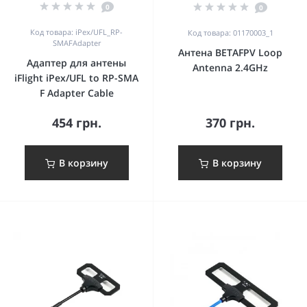
0
0
Код товара: iPex/UFL_RP-
Код товара: 01170003_1
SMAFAdapter
Антена BETAFPV Loop
Адаптер для антены
Antenna 2.4GHz
iFlight iPex/UFL to RP-SMA
F Adapter Cable
454 грн.
370 грн.
В корзину
В корзину