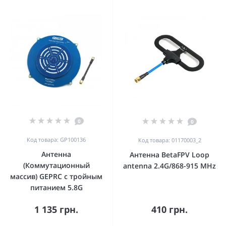
0
0
Код товара: GP100136
Код товара: 01170003_2
Антенна
Антенна BetaFPV Loop
(Коммутационный
antenna 2.4G/868-915 MHz
массив) GEPRC с тройным
питанием 5.8G
1 135 грн.
410 грн.