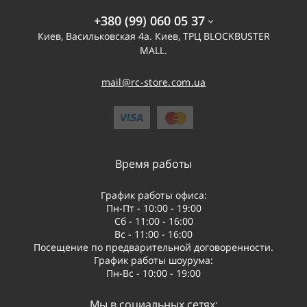
+380 (99) 060 05 37
Всенаправленные (Omni-directional): Передают и принимают
Киев, Васильковская 4а. Киев, ТРЦ BLOCKBUSTER
сигнал по всем направлениям. Они идеально подходят для
MALL.
динамических полетов и фристайла на близких и средних
дистанциях. Самые популярные модели имеют круговую
mail@rc-store.com.ua
поляризацию, эффективно уменьшающую помехи.
Направленные (Directional): Обладают высоким коэффициентом
усиления и фокусируют сигнал в определенном направлении.
Время работы
Это лучший выбор для дальнобойных (Long Range) полетов, где
требуется максимальный радиус действия и стабильность.
График работы офиса:
Пн-Пт - 10:00 - 19:00
Сб - 11:00 - 16:00
Вс - 11:00 - 16:00
Для управления (2.4 ГГц, 900 МГц):
Посещение по предварительной договоренности.
График работы шоурума:
Обеспечивают надежную связь между аппаратурой управления
Пн-Вс - 10:00 - 19:00
и приемником на дроне. Их выбор зависит от протокола и
частоты, на которой работает аппаратура.
Мы в социальных сетях: