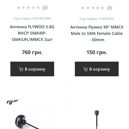
0
0
Код товара: FW19001866
Код товара: Y19003733
Антенна FLYWOO 5.8G
Антенна Flywoo 90° MMCX
RHCP SMA\RP-
Male to SMA Female Cable
SMA\UFL\MMCX 2шт
- 60mm
760 грн.
150 грн.
В корзину
В корзину