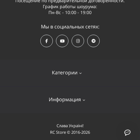
Посещение по предварительной договоренности.
График работы шоурума:
Пн-Вс - 10:00 - 19:00
Мы в социальных сетях:
Категории
Квадрокоптеры
Информация
Видеооборудование
Судомодели и лодки
Оплата и доставка
Слава Україні!
Самолеты
RC Store © 2016-2026
О компании