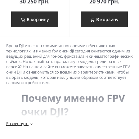
30 250 грн.
20 970 грн.
В корзину
В корзину
Бренд DJI известен своими инновациями в беспилотных
технологиях, и именно fpv очки dji сегодня считаются одним из
ведущих решений для гонок, фристайла и кинематографических
съёмок. Но как выбрать правильную модель среди разных
версий? На нашем сайте вы можете заказать качественные FPV
очки DJI и ознакомиться со всеми их характеристиками, чтобы
выбрать модель, которая наилучшим образом соответствует
вашим потребностям.
Почему именно FPV
очки DJI?
Развернуть
Высокое качество изображения.
DJI предлагает чёткие и
контрастные экраны, которые позволяют пилоту точно
оценивать дистанцию до объектов и быстрее