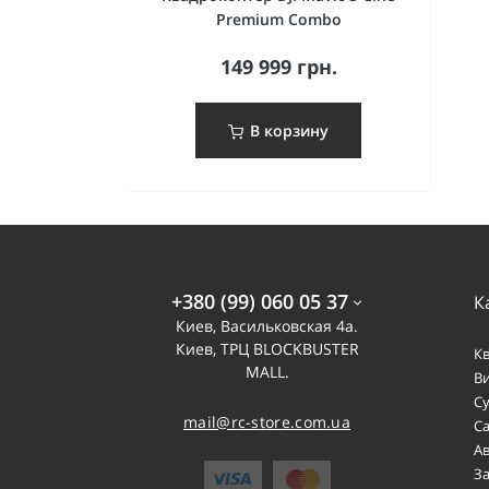
Premium Combo
149 999 грн.
В корзину
+380 (99) 060 05 37
К
Киев, Васильковская 4а.
Киев, ТРЦ BLOCKBUSTER
К
MALL.
В
С
mail@rc-store.com.ua
С
А
З