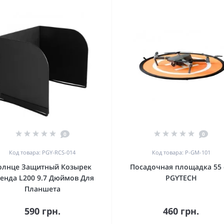
0
0
Код товара: PGY-RCS-014
Код товара: P-GM-101
олнце Защитный Козырек
Посадочная площадка 55
енда L200 9.7 Дюймов Для
PGYTECH
Планшета
590 грн.
460 грн.