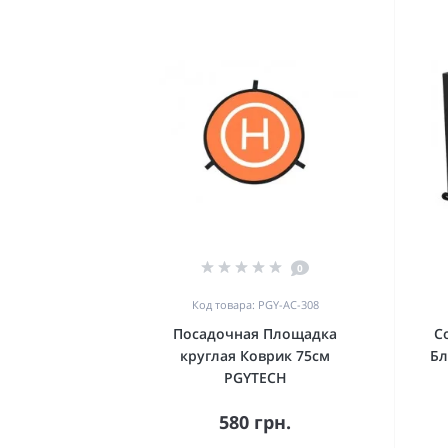
0
Код товара: PGY-AC-308
Посадочная Площадка
С
круглая Коврик 75см
Бл
PGYTECH
580 грн.