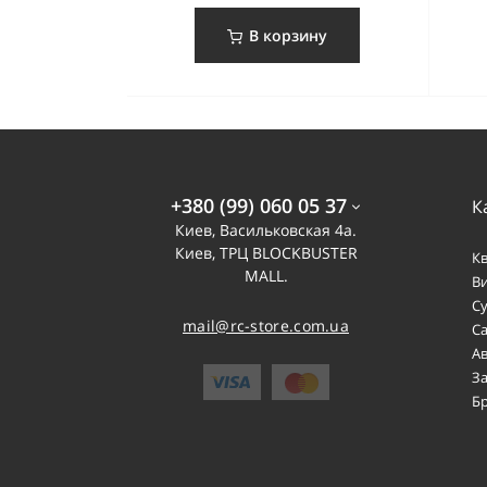
В корзину
+380 (99) 060 05 37
К
Киев, Васильковская 4а.
Киев, ТРЦ BLOCKBUSTER
К
MALL.
В
С
mail@rc-store.com.ua
С
А
З
Б