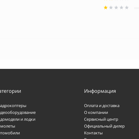
атегории
Информация
вадрокоптеры
Оплата и доставка
идеооборудование
О компании
удомодели и лодки
Сервисный центр
амолеты
Официальный дилер
втомобили
Контакты