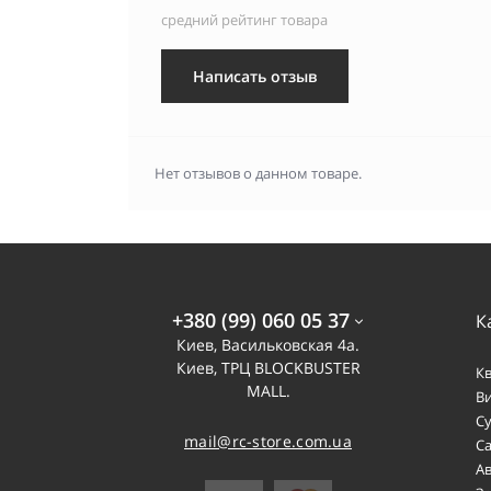
средний рейтинг товара
Написать отзыв
Нет отзывов о данном товаре.
+380 (99) 060 05 37
К
Киев, Васильковская 4а.
Киев, ТРЦ BLOCKBUSTER
К
MALL.
В
С
mail@rc-store.com.ua
С
А