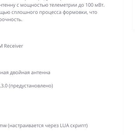
нтенну с мощностью телеметрии до 100 мВт.
ощью сплошного процесса формовки, что
рочность.
M Receiver
ьная двойная антенна
.3.0 (предустановлено)
w (настраивается через LUA скрипт)