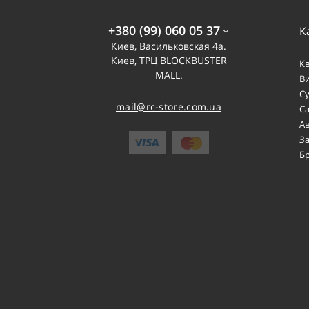
+380 (99) 060 05 37
К
Киев, Васильковская 4а.
Киев, ТРЦ BLOCKBUSTER
К
MALL.
В
С
mail@rc-store.com.ua
С
А
З
Б