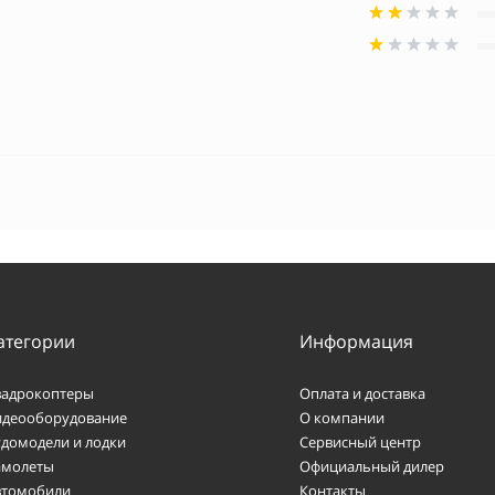
атегории
Информация
вадрокоптеры
Оплата и доставка
идеооборудование
О компании
удомодели и лодки
Сервисный центр
амолеты
Официальный дилер
втомобили
Контакты