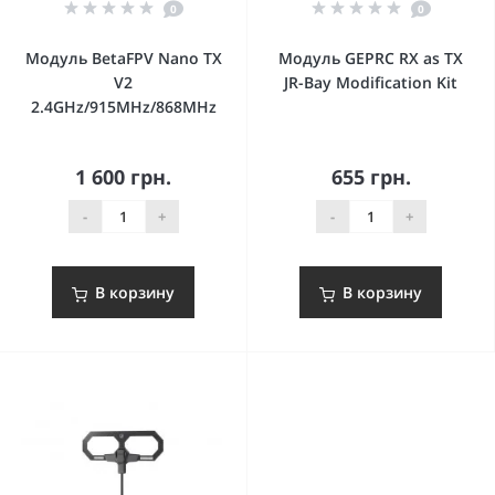
0
0
Модуль BetaFPV Nano TX
Модуль GEPRC RX as TX
V2
JR-Bay Modification Kit
2.4GHz/915MHz/868MHz
1 600 грн.
655 грн.
-
+
-
+
В корзину
В корзину