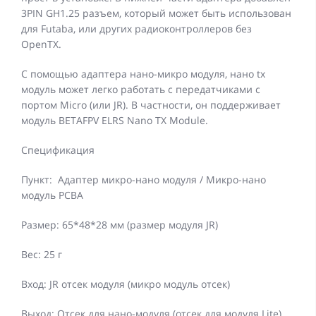
3PIN GH1.25 разъем, который может быть использован
для Futaba, или других радиоконтроллеров без
OpenTX.
С помощью адаптера нано-микро модуля, нано tx
модуль может легко работать с передатчиками с
портом Micro (или JR). В частности, он поддерживает
модуль BETAFPV ELRS Nano TX Module.
Спецификация
Пункт: Адаптер микро-нано модуля / Микро-нано
модуль PCBA
Размер: 65*48*28 мм (размер модуля JR)
Вес: 25 г
Вход: JR отсек модуля (микро модуль отсек)
Выход: Отсек для нано-модуля (отсек для модуля Lite)