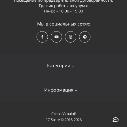
Посещение по предварительной договоренности.
График работы шоурума:
Пн-Вс - 10:00 - 19:00
Мы в социальных сетях:
Категории
Квадрокоптеры
Информация
Видеооборудование
Судомодели и лодки
Оплата и доставка
Слава Україні!
Самолеты
RC Store © 2016-2026
О компании