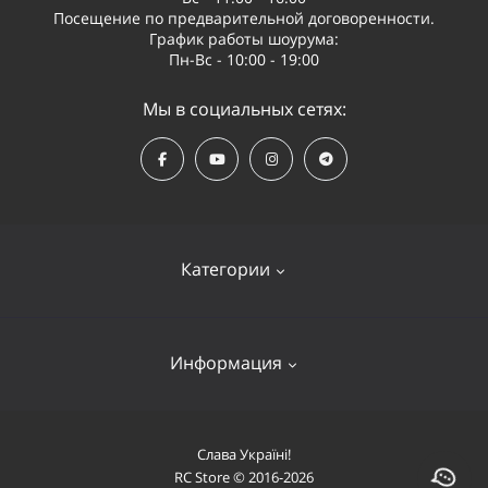
Посещение по предварительной договоренности.
График работы шоурума:
Пн-Вс - 10:00 - 19:00
Мы в социальных сетях:
Категории
Квадрокоптеры
Информация
Видеооборудование
Судомодели и лодки
Оплата и доставка
Слава Україні!
Самолеты
RC Store © 2016-2026
О компании