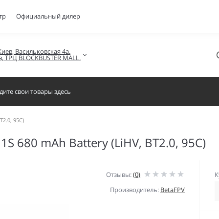
тр
Официальный дилер
Киев, Васильковская 4а.

в, ТРЦ BLOCKBUSTER MALL.
T2.0, 95C)
1S 680 mAh Battery (LiHV, BT2.0, 95C)
Отзывы:
(0)
К
Производитель:
BetaFPV