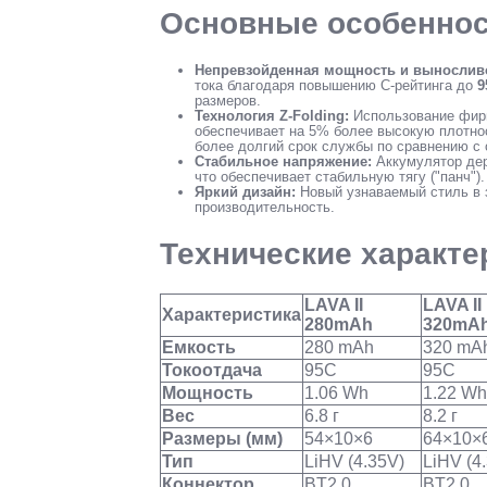
Основные особенно
Непревзойденная мощность и вынослив
тока благодаря повышению C-рейтинга до
9
размеров.
Технология Z-Folding:
Использование фирм
обеспечивает на 5% более высокую плотнос
более долгий срок службы по сравнению 
Стабильное напряжение:
Аккумулятор дер
что обеспечивает стабильную тягу ("панч").
Яркий дизайн:
Новый узнаваемый стиль в 
производительность.
Технические характе
LAVA II
LAVA II
Характеристика
280mAh
320mA
Емкость
280 mAh
320 mA
Токоотдача
95C
95C
Мощность
1.06 Wh
1.22 Wh
Вес
6.8 г
8.2 г
Размеры (мм)
54×10×6
64×10×
Тип
LiHV (4.35V)
LiHV (4
Коннектор
BT2.0
BT2.0