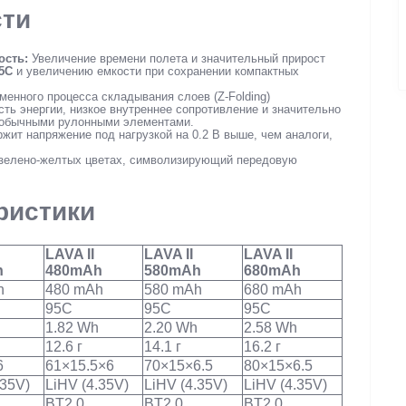
сти
ость:
Увеличение времени полета и значительный прирост
5C
и увеличению емкости при сохранении компактных
енного процесса складывания слоев (Z-Folding)
ть энергии, низкое внутреннее сопротивление и значительно
с обычными рулонными элементами.
жит напряжение под нагрузкой на 0.2 В выше, чем аналоги,
зелено-желтых цветах, символизирующий передовую
ристики
LAVA II
LAVA II
LAVA II
h
480mAh
580mAh
680mAh
h
480 mAh
580 mAh
680 mAh
95C
95C
95C
1.82 Wh
2.20 Wh
2.58 Wh
12.6 г
14.1 г
16.2 г
6
61×15.5×6
70×15×6.5
80×15×6.5
.35V)
LiHV (4.35V)
LiHV (4.35V)
LiHV (4.35V)
BT2.0
BT2.0
BT2.0