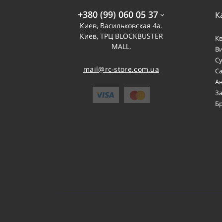
+380 (99) 060 05 37
К
Киев, Васильковская 4а.
Киев, ТРЦ BLOCKBUSTER
К
MALL.
В
С
mail@rc-store.com.ua
С
А
З
Б