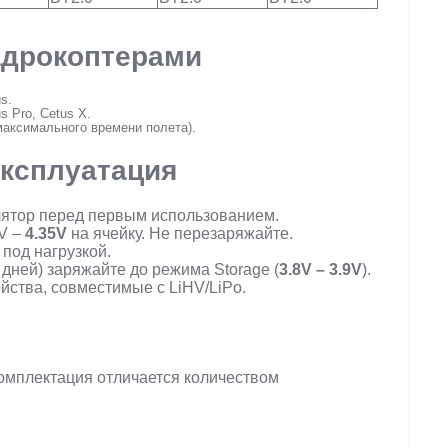
адрокоптерами
s.
s Pro, Cetus X.
 максимального времени полета).
эксплуатация
лятор перед первым использованием.
V –
4.35V
на ячейку. Не перезаряжайте.
 под нагрузкой.
 дней) заряжайте до режима Storage (
3.8V – 3.9V
).
йства, совместимые с LiHV/LiPo.
комплектация отличается количеством