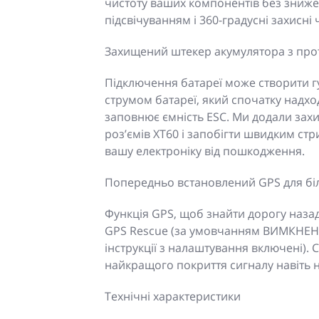
чистоту ваших компонентів без знижен
підсвічуванням і 360-градусні захисні 
Захищений штекер акумулятора з про
Підключення батареї може створити гу
струмом батареї, який спочатку надхо
заповнює ємність ESC. Ми додали зах
роз’ємів XT60 і запобігти швидким ст
вашу електроніку від пошкодження.
Попередньо встановлений GPS для біл
Функція GPS, щоб знайти дорогу назад
GPS Rescue (за умовчанням ВИМКНЕНО,
інструкції з налаштування включені). С
найкращого покриття сигналу навіть н
Технічні характеристики