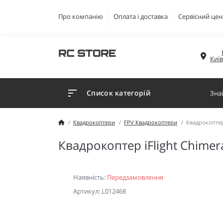
Про компанію
Оплата і доставка
Сервісний цен
Киї
Список категорій
Квадрокоптери
FPV Квадрокоптери
Квадрокоптер 
Квадрокоптер iFlight Chimer
Наявність:
Передзамовлення
Артикул: L012468