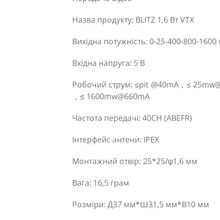
Назва продукту: BLITZ 1,6 Вт VTX
Вихідна потужність: 0-25-400-800-1600
Вхідна напруга: 5 В
Робочий струм: ≤pit @40mA，≤ 25
，≤ 1600mw@660mA
Частота передачі: 40CH (ABEFR)
Інтерфейс антени: IPEX
Монтажний отвір: 25*25/φ1,6 мм
Вага: 16,5 грам
Розміри: Д37 мм*Ш31,5 мм*В10 мм