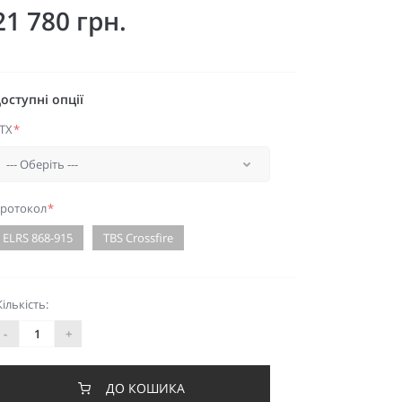
21 780 грн.
оступні опції
TX
*
ротокол
*
ELRS 868-915
TBS Crossfire
Кількість:
-
+
ДО КОШИКА