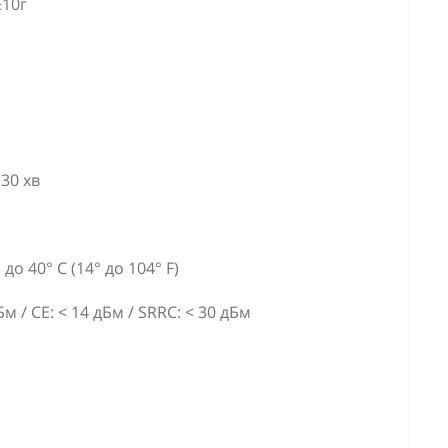
±10г
30 хв
м
до 40° C (14° до 104° F)
Бм / CE: < 14 дБм / SRRC: < 30 дБм