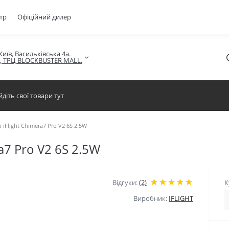
тр
Офіційний дилер
Київ, Васильківська 4а.

в, ТРЦ BLOCKBUSTER MALL.
iFlight Chimera7 Pro V2 6S 2.5W
a7 Pro V2 6S 2.5W
Відгуки:
(2)
К
Виробник:
IFLIGHT