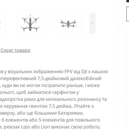
>
Схожі товари
 у візуальних зображеннях FPV від DJI з нашою
уперефективний 7,5-дюймовий далекобійний
и, куди ви не могли потрапити раніше, і може
польоті, щоб займатися серфінгом у
аджорстка рама для мінімального резонансу та
 керування гвинтом 7,5 дюйма. Літайте з
зверху, або ще більшими батареями,
6 елементів або 5 елементів для повільного
ли, рюкзак Lipo або Lion виконає свою роботу.