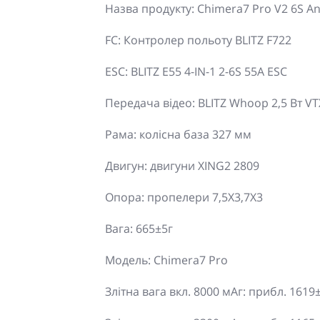
Назва продукту: Chimera7 Pro V2 6S A
FC: Контролер польоту BLITZ F722
ESC: BLITZ E55 4-IN-1 2-6S 55A ESC
Передача відео: BLITZ Whoop 2,5 Вт VT
Рама: колісна база 327 мм
Двигун: двигуни XING2 2809
Опора: пропелери 7,5X3,7X3
Вага: 665±5г
Модель: Chimera7 Pro
Злітна вага вкл. 8000 мАг: прибл. 1619