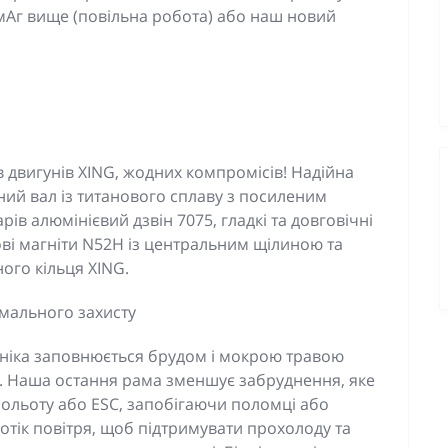
мАг вище (повільна робота) або наш новий
 двигунів XING, жодних компромісів! Надійна
іцний вал із титанового сплаву з посиленим
рів алюмінієвий дзвін 7075, гладкі та довговічні
ові магніти N52H із центральним щілиною та
ого кільця XING.
мального захисту
оніка заповнюється брудом і мокрою травою
ю. Наша остання рама зменшує забруднення, яке
ольоту або ESC, запобігаючи поломці або
тік повітря, щоб підтримувати прохолоду та