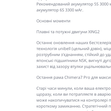
Рекомендований акумулятор 5S 3000 
акумулятор 6S 3300 мАг.
Основні моменти
Плавні та потужні двигуни XING2
Останнє оновлення наших бестселерів
технологія unibell (цельний дзвін), м
розтрубним з’єднанням, стійкий до уда
японські підшипники NSK, вигнуті дуг
захист від зазору втулки ущільнювальн
Остання рама Chimera7 Pro для макси
Старі часи минули, коли ваша електр
щоразу, коли ви потрапляєте в аварі
може накопичуватися на контролері п
короткому замиканню. Стратегічний по