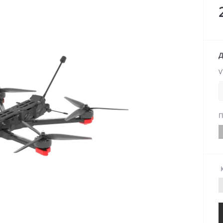
Д
V
П