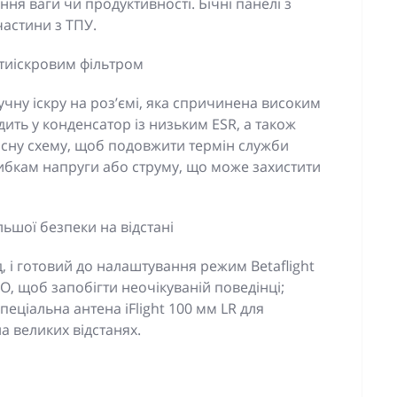
ня ваги чи продуктивності. Бічні панелі з
частини з ТПУ.
тиіскровим фільтром
чну іскру на роз’ємі, яка спричинена високим
дить у конденсатор із низьким ESR, а також
исну схему, щоб подовжити термін служби
рибкам напруги або струму, що може захистити
ьшої безпеки на відстані
, і готовий до налаштування режим Betaflight
 щоб запобігти неочікуваній поведінці;
пеціальна антена iFlight 100 мм LR для
а великих відстанях.