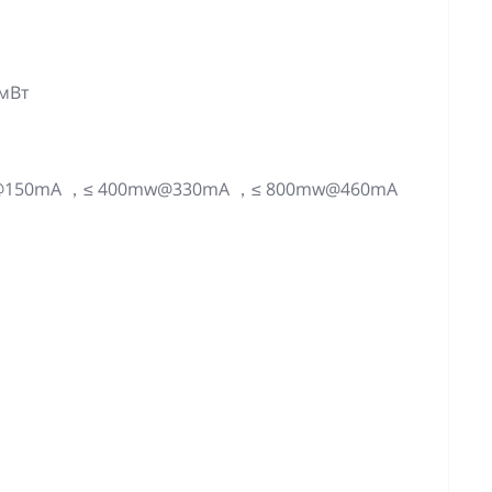
 мВт
mw@150mA ，≤ 400mw@330mA ，≤ 800mw@460mA