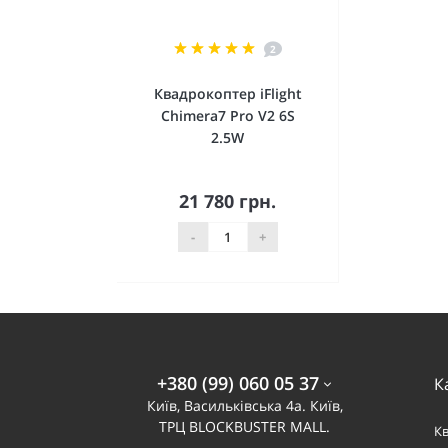
2
Квадрокоптер iFlight
Chimera7 Pro V2 6S
2.5W
21 780 грн.
До кошика
-
+
+380 (99) 060 05 37
К
Київ, Васильківська 4а. Київ,
ТРЦ BLOCKBUSTER MALL.
К