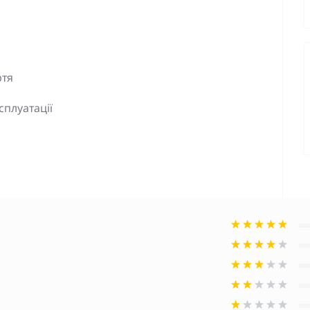
ртя
сплуатації