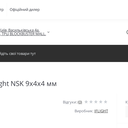
тр
Офіційний дилер
Київ, Васильківська 4а.

в, ТРЦ BLOCKBUSTER MALL.
ght NSK 9x4x4 мм
Відгуки:
(0)
К
Виробник:
IFLIGHT