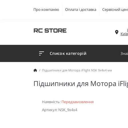
Про компанію
Оплата і доставка
Сервісний цен
Киї
Список категорій
Підшипники для Мотора iFlight NSK 9x4x4 мм
Підшипники для Мотора iFli
Наявність:
Передзамовлення
Артикул: NSK_9x4x4