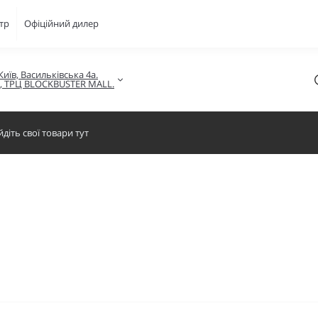
тр
Офіційний дилер
Київ, Васильківська 4а.

в, ТРЦ BLOCKBUSTER MALL.