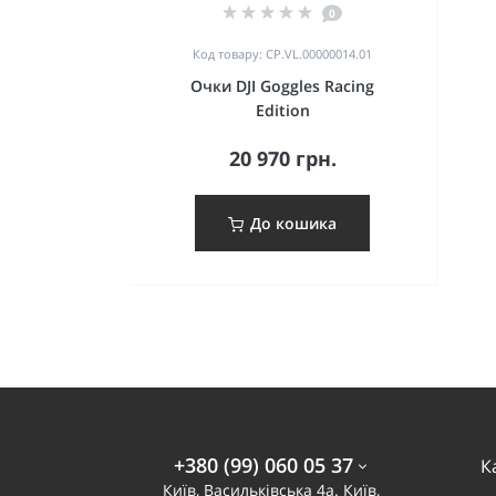
0
Код товару: CP.VL.00000014.01
Очки DJI Goggles Racing
Edition
20 970 грн.
До кошика
+380 (99) 060 05 37
К
Київ, Васильківська 4а. Київ,