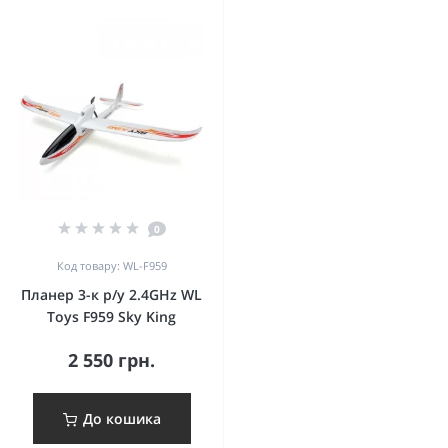
0
Код товару: WL-F959
Планер 3-к р/у 2.4GHz WL
Toys F959 Sky King
2 550 грн.
До кошика