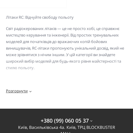
Літаки RC: Відчуйте свободу польоту
Світ радіокерованих літаків — це не просто хобі, це справжнє
мистецтво керування та інженерії. Від простих тренувальних
моделей для початківців до вражаючих копій бойових
винищувачів, RC-літаки пропонують унікальний досвід, який не
може зрівнятися з нічим іншим. У цій категорії ви знайдете
широкий вибір моделей для будь-якого рівня майстерності та
стилю польоту.
Навіщо обрати RC-літак?
Розгорнути
Справжнє мистецтво: Керування літаком потребує майстерності
та розуміння аеродинаміки. Це хобі, що постійно вдосконалює
ваші навички та дарує незабутні емоції.
+380 (99) 060 05 37
Київ, Васильківська 4а. Київ, ТРЦ BLOCKBUSTER