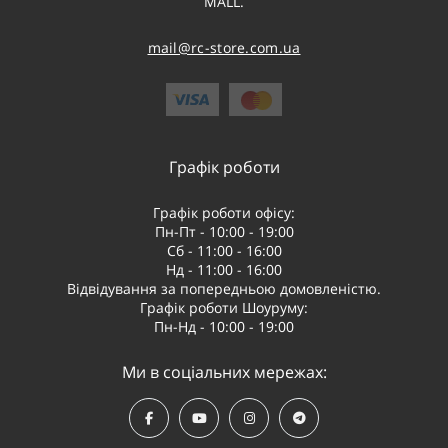
MALL.
Безмежний вибір: Тренувальні моделі, акробатичні літаки,
планери, турбореактивні моделі (Jets) та масштабні копії —
mail@rc-store.com.ua
кожен знайде модель до душі та за своїм рівнем.
Різні рівні готовності: Ми пропонуємо моделі у форматі Ready-
To-Fly (RTF) для повних новачків, Bind-and-Fly (BNF) для тих, хто
Графік роботи
вже має апаратуру, та комплекти для досвідчених інженерів, які
хочуть зібрати модель з нуля.
Графік роботи офісу:
Пн-Пт - 10:00 - 19:00
Сб - 11:00 - 16:00
Нд - 11:00 - 16:00
Ключові параметри вибору:
Відвідування за попередньою домовленістю.
Графік роботи Шоуруму:
Матеріал: Пінопласт — ідеальний для тренувальних літаків
Пн-Нд - 10:00 - 19:00
завдяки його міцності та легкості. Бальза та композитні
матеріали використовуються для більш складних та легких
Ми в соціальних мережах:
моделей.