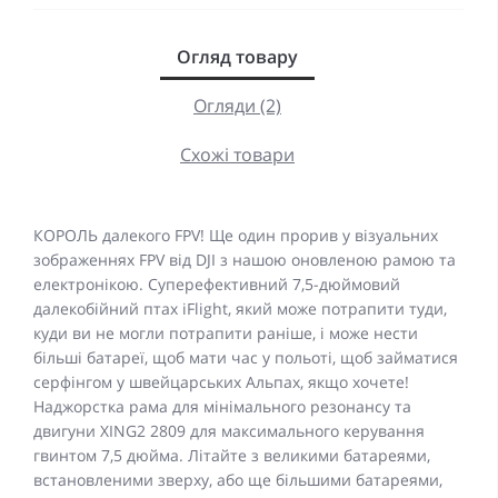
Огляд товару
Огляди (2)
Схожі товари
КОРОЛЬ далекого FPV! Ще один прорив у візуальних
зображеннях FPV від DJI з нашою оновленою рамою та
електронікою. Суперефективний 7,5-дюймовий
далекобійний птах iFlight, який може потрапити туди,
куди ви не могли потрапити раніше, і може нести
більші батареї, щоб мати час у польоті, щоб займатися
серфінгом у швейцарських Альпах, якщо хочете!
Наджорстка рама для мінімального резонансу та
двигуни XING2 2809 для максимального керування
гвинтом 7,5 дюйма. Літайте з великими батареями,
встановленими зверху, або ще більшими батареями,