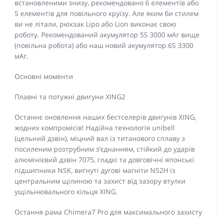
встановленими знизу, рекомендовано 6 елементів або
5 елементів для повільного круїзу. Але яким би стилем
ви не літали, рюкзак Lipo або Lion виконає свою
роботу. Рекомендований акумулятор 5S 3000 мАг вище
(повільна робота) або наш новий акумулятор 6S 3300
мАг.
Основні моменти
Плавні та потужні двигуни XING2
Останнє оновлення наших бестселерів двигунів XING,
жодних компромісів! Надійна технологія unibell
(цельний дзвін), міцний вал із титанового сплаву з
посиленим розтрубним з’єднанням, стійкий до ударів
алюмінієвий дзвін 7075, гладкі та довговічні японські
підшипники NSK, вигнуті дугові магніти N52H із
центральним щілиною та захист від зазору втулки
ущільнювального кільця XING.
Остання рама Chimera7 Pro для максимального захисту