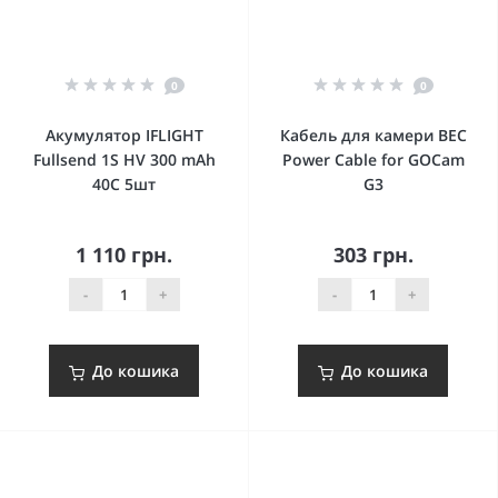
0
0
Акумулятор IFLIGHT
Кабель для камери BEC
Fullsend 1S HV 300 mAh
Power Cable for GOCam
40C 5шт
G3
1 110 грн.
303 грн.
-
+
-
+
До кошика
До кошика