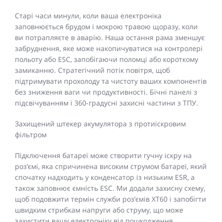
Старі часи минули, коли ваша електроніка
заповнюється брудом і мокрою травою щоразу, коли
ви потрапляєте в аварію. Наша остання рама зменшує
забруднення, яке може накопичуватися на контролері
польоту або ESC, запобігаючи поломці або короткому
замиканню. Стратегічний потік повітря, щоб
підтримувати прохолоду та чистоту ваших компонентів
без зниження ваги чи продуктивності. Бічні панелі з
підсвічуванням і 360-градусні захисні частини з ТПУ.
Захищений штекер акумулятора з протиіскровим
фільтром
Підключення батареї може створити гучну іскру на
роз’ємі, яка спричинена високим струмом батареї, який
спочатку надходить у конденсатор із низьким ESR, а
також заповнює ємність ESC. Ми додали захисну схему,
щоб подовжити термін служби роз’ємів XT60 і запобігти
швидким стрибкам напруги або струму, що може
захистити вашу електроніку від пошкодження.