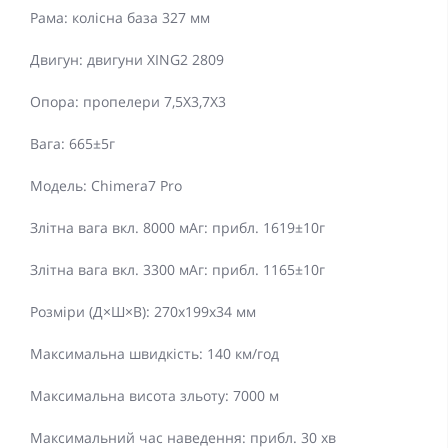
Рама: колісна база 327 мм
Двигун: двигуни XING2 2809
Опора: пропелери 7,5X3,7X3
Вага: 665±5г
Модель: Chimera7 Pro
Злітна вага вкл. 8000 мАг: прибл. 1619±10г
Злітна вага вкл. 3300 мАг: прибл. 1165±10г
Розміри (Д×Ш×В): 270x199x34 мм
Максимальна швидкість: 140 км/год
Максимальна висота зльоту: 7000 м
Максимальний час наведення: прибл. 30 хв