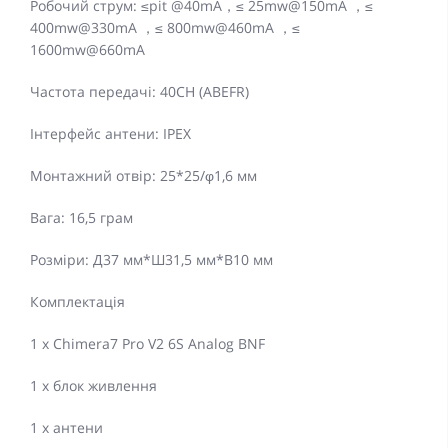
Робочий струм: ≤pit @40mA，≤ 25mw@150mA ，≤
400mw@330mA ，≤ 800mw@460mA ，≤
1600mw@660mA
Частота передачі: 40CH (ABEFR)
Інтерфейс антени: IPEX
Монтажний отвір: 25*25/φ1,6 мм
Вага: 16,5 грам
Розміри: Д37 мм*Ш31,5 мм*В10 мм
Комплектація
1 x Chimera7 Pro V2 6S Analog BNF
1 х блок живлення
1 х антени