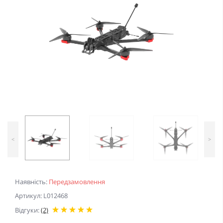
<
>
Наявність:
Передзамовлення
Артикул: L012468
Відгуки:
(2)