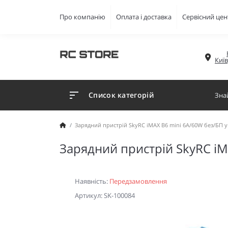
Про компанію
Оплата і доставка
Сервісний цен
Киї
Список категорій
Зарядний пристрій SkyRC iMAX B6 mini 6A/60W без/БП 
Зарядний пристрій SkyRC iM
Наявність:
Передзамовлення
Артикул: SK-100084