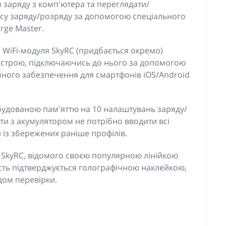
 заряду з комп'ютера та переглядати/
есу заряду/розряду за допомогою спеціального
rge Master.
WiFi-модуля SkyRC (придбається окремо)
строю, підключаючись до нього за допомогою
ного забезпечення для смартфонів iOS/Android
будованою пам'яттю на 10 налаштувань заряду/
ти з акумулятором не потрібно вводити всі
 із збережених раніше профілів.
 SkyRC, відомого своєю популярною лінійкою
ість підтверджується голографічною наклейкою,
дом перевірки.