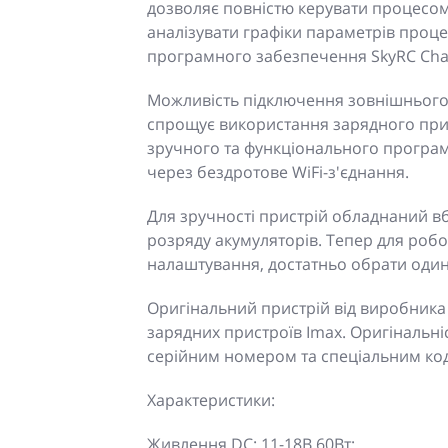
дозволяє повністю керувати процесом
аналізувати графіки параметрів проц
програмного забезпечення SkyRC Cha
Можливість підключення зовнішнього 
спрощує використання зарядного при
зручного та функціонального програм
через бездротове WiFi-з'єднання.
Для зручності пристрій обладнаний в
розряду акумуляторів. Тепер для робо
налаштування, достатньо обрати один
Оригінальний пристрій від виробника
зарядних пристроїв Imax. Оригінальн
серійним номером та спеціальним ко
Характеристики:
Живлення DC: 11-18В 60Вт;