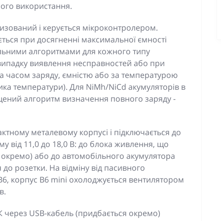
ного використання.
изований і керується мікроконтролером.
ться при досягненні максимальної ємності
альними алгоритмами для кожного типу
 випадку виявлення несправностей або при
за часом заряду, ємністю або за температурою
ка температури). Для NiMh/NiCd акумуляторів в
щений алгоритм визначення повного заряду -
ктному металевому корпусі і підключається до
у від 11,0 до 18,0 В: до блока живлення, що
я окремо) або до автомобільного акумулятора
 до розетки. На відміну від пасивного
B6, корпус B6 mini охолоджується вентилятором
в.
К через USB-кабель (придбається окремо)