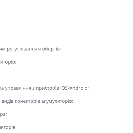
им регулюванням обертів;
яторів;
а управління з пристроїв iOS/Android;
 видів конекторів акумуляторів;
ра;
ляторів;