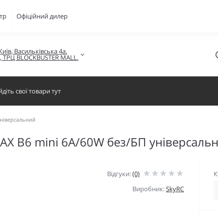
тр
Офіційний дилер
Київ, Васильківська 4а.

в, ТРЦ BLOCKBUSTER MALL.
універсальний
AX B6 mini 6A/60W без/БП універсаль
Відгуки:
(0)
К
Виробник:
SkyRC