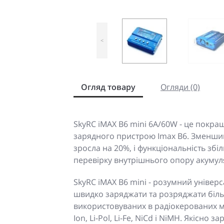
<
Огляд товару
Огляди (0)
SkyRC iMAX B6 mini 6A/60W - це покра
зарядного пристрою Imax B6. Зменши
зросла на 20%, і функціональність зб
перевірку внутрішнього опору акумул
SkyRC iMAX B6 mini - розумний універ
швидко заряджати та розряджати більш
використовуваних в радіокерованих мо
Ion, Li-Pol, Li-Fe, NiCd і NiMH. Якісно 