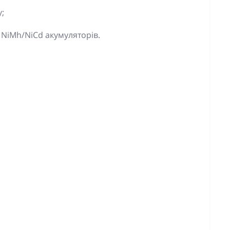
;
 NiMh/NiCd акумуляторів.