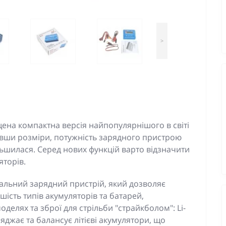
>
щена компактна версія найпопулярнішого в світі
вши розміри, потужність зарядного пристрою
ільшилася. Серед нових функцій варто відзначити
яторів.
сальний зарядний пристрій, який дозволяє
ість типів акумуляторів та батарей,
делях та зброї для стрільби "страйкболом": Li-
заряджає та балансує літієві акумулятори, що