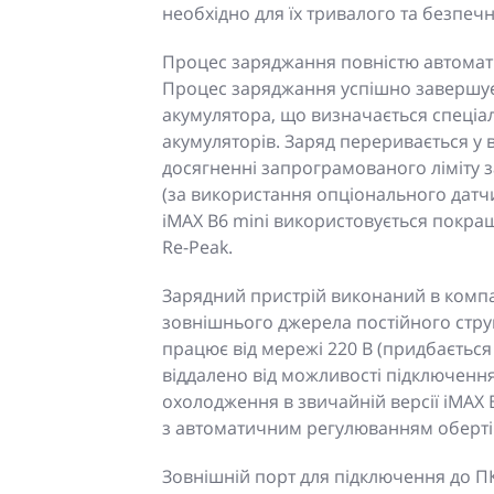
необхідно для їх тривалого та безпеч
Процес заряджання повністю автомат
Процес заряджання успішно завершує
акумулятора, що визначається спеці
акумуляторів. Заряд переривається у
досягненні запрограмованого ліміту 
(за використання опціонального датчи
iMAX B6 mini використовується покра
Re-Peak.
Зарядний пристрій виконаний в компа
зовнішнього джерела постійного струм
працює від мережі 220 В (придбаєтьс
віддалено від можливості підключення
охолодження в звичайній версії iMAX 
з автоматичним регулюванням оберті
Зовнішній порт для підключення до П