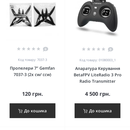
0
0
Код товару: 7037-3
Код товару: 01080003_1
Пропелери 7” Gemfan
Апаратура Керування
7037-3 (2х cw/ ccw)
BetaFPV LiteRadio 3 Pro
Radio Transmitter
120 грн.
4 500 грн.
До кошика
До кошика