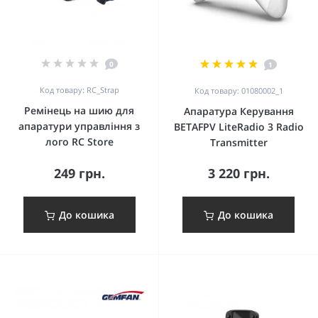
0
1
Код товару: RC_Strap
Код товару: 01080002_1
Ремінець на шию для
Апаратура Керування
апаратури управління з
BETAFPV LiteRadio 3 Radio
лого RC Store
Transmitter
249 грн.
3 220 грн.
До кошика
До кошика