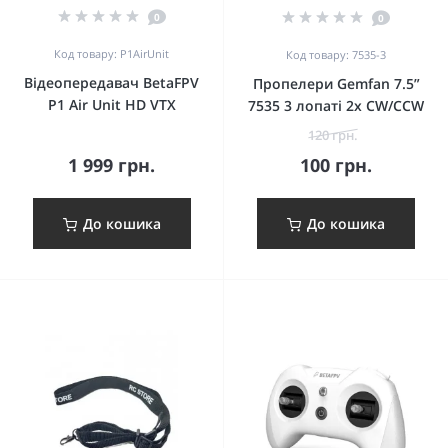
0
0
Код товару: P1AirUnit
Код товару: 7535-3
Відеопередавач BetaFPV
Пропелери Gemfan 7.5”
P1 Air Unit HD VTX
7535 3 лопаті 2x CW/CCW
120 грн.
1 999 грн.
100 грн.
До кошика
До кошика