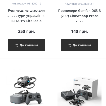
Код товару: 01140001_2
Код товару: 00313812_1
Ремінець на шию для
Пропелери Gemfan D63-3
апаратури управління
(2.5'') Cinewhoop Props
BETAFPV LiteRadio
2L2R
250 грн.
140 грн.
До кошика
До кошика