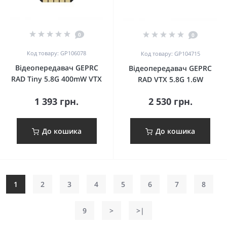
0
0
Код товару: GP106078
Код товару: GP104715
Відеопередавач GEPRC
Відеопередавач GEPRC
RAD Tiny 5.8G 400mW VTX
RAD VTX 5.8G 1.6W
1 393 грн.
2 530 грн.
До кошика
До кошика
1
2
3
4
5
6
7
8
9
>
>|