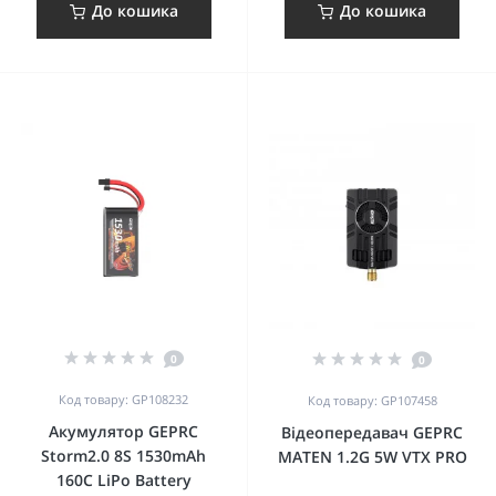
До кошика
До кошика
0
0
Код товару: GP108232
Код товару: GP107458
Акумулятор GEPRC
Відеопередавач GEPRC
Storm2.0 8S 1530mAh
MATEN 1.2G 5W VTX PRO
160C LiPo Battery