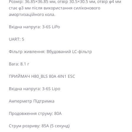
Розмір: 36.85×36.85 мм, отвір 30.5×30.5 мм, отвір φ4 мм
стає φ3 мм після використання силіконового
амортизаційного кола.
Вхідна напруга: 3-6S LiPo
UART: 5
Фільтр живлення: Вбудований LC-фільтр
Вага: 8.1 г
ПРИЙМАЧ H80_BLS 80A 4IN1 ESC
Вхідна напруга: 3-6S Lipo
Амперметр Підтримка
Продовження струму: 80А
Струм розриву: 85А (5 секунд)