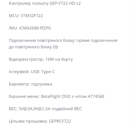
Контролер польоту GEP-F722-HD v2
MCU: STM32F722
IMU: ICM42688-P(SPI)
Підключення повітряного блоку: пряме підключення
до повітряного блоку DJI
Відеореєстратор: 16M на борту
Інтерфейс USB: Type-C
Барометр: підтримка
Екранне меню: BetaFlight OSD з чіпом AT7456E
BEC: 5V@3A,9V@2.5A подвійний BEC
Цільова прошивка: GEPRCF722