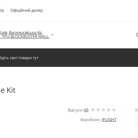
тр
Офіційний дилер
Київ, Васильківська 4а.

в, ТРЦ BLOCKBUSTER MALL.
e Kit
Відгуки:
(0)
К
Виробник:
IFLIGHT