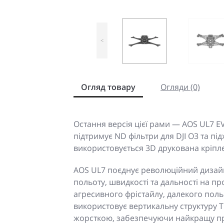
<
Огляд товару
Огляди (0)
Остання версія цієї рами — AOS UL7 E
підтримує ND фільтри для DJI O3 та пі
використовується 3D друкована кріпле
AOS UL7 поєднує революційний дизай
польоту, швидкості та дальності на пр
агресивного фрістайлу, далекого поль
використовує вертикальну структуру T
жорсткою, забезпечуючи найкращу про