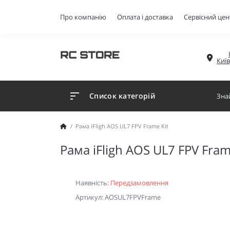
Про компанію
Оплата і доставка
Сервісний цен
Киї
Список категорій
Рама iFligh AOS UL7 FPV Frame Kit
Рама iFligh AOS UL7 FPV Fram
Наявність:
Передзамовлення
Артикул: AOSUL7FPVFrame