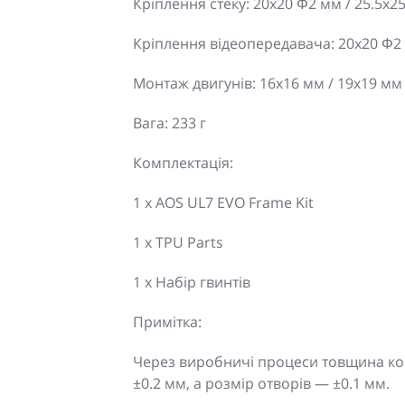
Кріплення стеку: 20x20 Φ2 мм / 25.5x2
Кріплення відеопередавача: 20x20 Φ2 
Монтаж двигунів: 16x16 мм / 19x19 мм
Вага: 233 г
Комплектація:
1 x AOS UL7 EVO Frame Kit
1 x TPU Parts
1 x Набір гвинтів
Примітка:
Через виробничі процеси товщина ко
±0.2 мм, а розмір отворів — ±0.1 мм.