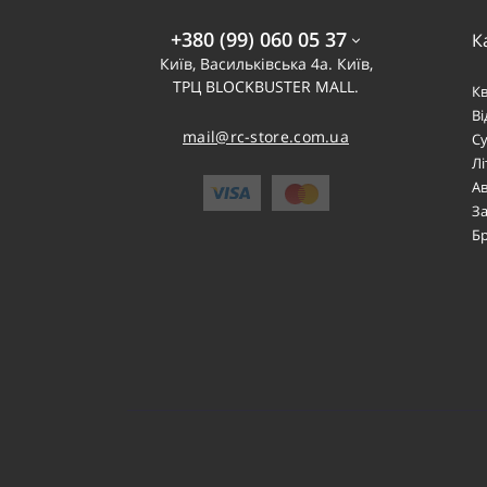
+380 (99) 060 05 37
К
Київ, Васильківська 4а. Київ,
ТРЦ BLOCKBUSTER MALL.
К
В
mail@rc-store.com.ua
Су
Лі
Ав
За
Б