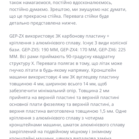
також намагаємося, постійно вдосконалюємось,
постійно думаємо. Зрештою, ми змушуємо нас думати,
що це прекрасна стійка. Перевага стійки буде
детально представлена нижче.
GEP-ZX використовує 3K карбонову пластину +
кріплення з алюмінієвого сплаву. Існує 3 види колісної
бази. GEP-ZX5: 190 ММ, GEP-ZX4: 170 ММ, GEP-ZX6: 225
ММ. Всі рами приймають 90-градусну квадратну
структуру X. Перевага полягає в тому, що літак може
гнучко літати в будь-якому напрямку. Кронштейн
машини використовує 4 мм 3K вуглецеву пластину
товщиною 4 мм, шириною всього 14 мм, щоб
забезпечити мінімальний опір. Товщина 2 мм
прийнята на верхній пластині та верхній пластині
основної плати фюзеляжу та верхній пластині, а
верхня пластина виготовлена товщиною 1,5 мм. Одне
кріплення з алюмінієвого сплаву з чотирма
кронштейнами машини, шматок алюмінієвого сплаву
закріплений на подвійному міцному і знімному
кронштейні машини, швидка випадкова заміна,