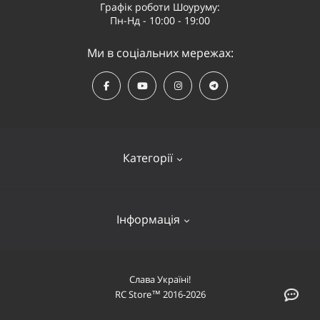
Графік роботи Шоуруму:
Пн-Нд - 10:00 - 19:00
Ми в соціальних мережах:
Категорії
Квадрокоптери
Інформація
Відеообладнання
Судномоделі та човни
Оплата і доставка
Слава Україні!
Літаки
RC Store™ 2016-2026
Про компанію
Автомобілі