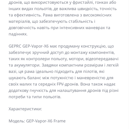
дронів, що використовуються у фристайлі, гонках або
інших видах польотів, де важлива швидкість, точність
та ефективність. Рама виготовлена з високоякісних
матеріалів, що забезпечують стабільність і
довговічність навіть при інтенсивних маневрах та
падіннях.
GEPRC GEP-Vapor-X6 має продуману конструкцію, що
забезпечує зручний доступ до монтажу компонентів,
таких як контролери польоту, мотори, відеопередавачі
та акумулятори. Завдяки компактним розмірам і легкій
вазі, ця рама ідеально підходить для пілотів, які
шукають баланс між потужністю і маневреністю для
своїх малих та середніх FPV-дронів. Вона також надає
додаткову гнучкість для налаштування дронів під різні
потреби та типи польотів.
Характеристики:
Модель: GEP-Vapor-X6 Frame