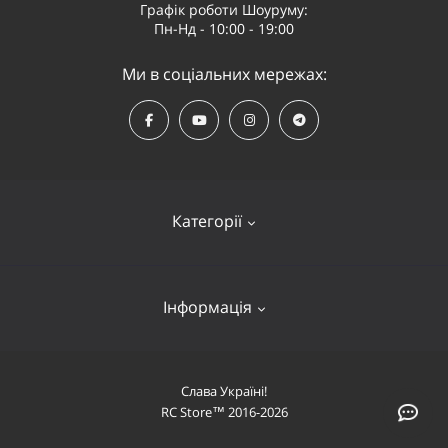
Графік роботи Шоуруму:
Пн-Нд - 10:00 - 19:00
Ми в соціальних мережах:
Категорії
Квадрокоптери
Інформація
Відеообладнання
Судномоделі та човни
Оплата і доставка
Слава Україні!
Літаки
RC Store™ 2016-2026
Про компанію
Автомобілі