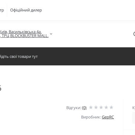
тр
Офіційний дилер
Київ, Васильківська 4а.

в, ТРЦ BLOCKBUSTER MALL.
6
Відгуки:
(0)
К
Виробник:
GepRC