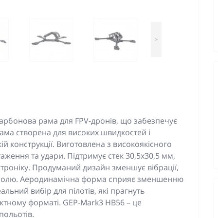
>
арбонова рама для FPV-дронів, що забезпечує
 Рама створена для високих швидкостей і
ій конструкції. Виготовлена з високоякісного
аження та удари. Підтримує стек 30,5x30,5 мм,
троніку. Продуманий дизайн зменшує вібрації,
нтролю. Аеродинамічна форма сприяє зменшенню
льний вибір для пілотів, які прагнуть
ктному форматі. GEP-Mark3 HB56 – це
польотів.