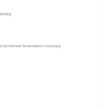
камеру
ротистояння титанового кольору