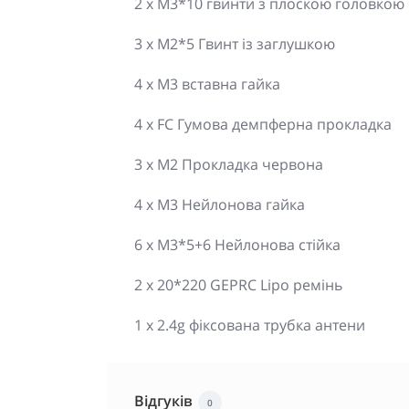
2 x M3*10 гвинти з плоскою головкою
3 x M2*5 Гвинт із заглушкою
4 x M3 вставна гайка
4 x FC Гумова демпферна прокладка
3 x M2 Прокладка червона
4 x M3 Нейлонова гайка
6 x M3*5+6 Нейлонова стійка
2 x 20*220 GEPRC Lipo ремінь
1 x 2.4g фіксована трубка антени
Відгуків
0