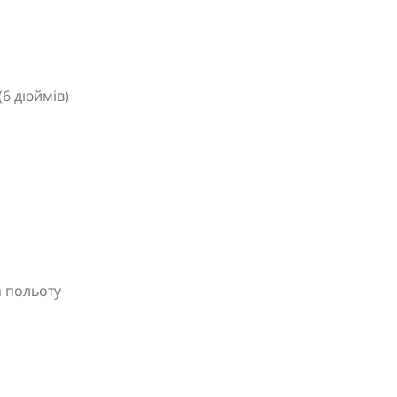
(6 дюймів)
а польоту