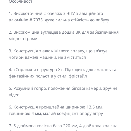
Особливості
1. Високоточний фюзеляж з ЧПУ з авіаційного
алюмінію # 7075, дуже сильна стійкість до вибуху
2. Високоміцна вуглецева дошка 3K для забезпечення
міцності рами
3. Конструкція з алюмінієвого сплаву, що зв'язує
чотири важелі машини, не зміститься
4. «Справжня структура X». Підходить для змагань та
фантазійних польотів у стилі фрістайл
5. Розумний гопро, положення бігової камери, зручне
відео
6. Конструкція кронштейна шириною 13.5 мм,
товщиною 4 мм, малий коефіцієнт опору вітру
7. 5-дюймова колісна база 220 мм, 4-дюймова колісна