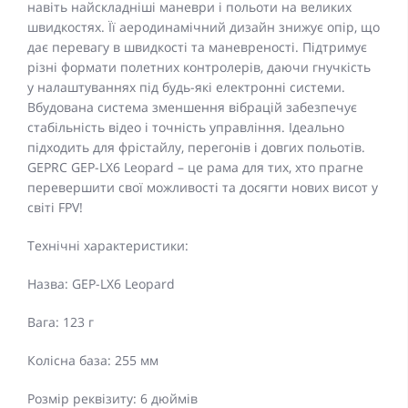
навіть найскладніші маневри і польоти на великих
швидкостях. Її аеродинамічний дизайн знижує опір, що
дає перевагу в швидкості та маневреності. Підтримує
різні формати полетних контролерів, даючи гнучкість
у налаштуваннях під будь-які електронні системи.
Вбудована система зменшення вібрацій забезпечує
стабільність відео і точність управління. Ідеально
підходить для фрістайлу, перегонів і довгих польотів.
GEPRC GEP-LX6 Leopard – це рама для тих, хто прагне
перевершити свої можливості та досягти нових висот у
світі FPV!
Технічні характеристики:
Назва: GEP-LX6 Leopard
Вага: 123 г
Колісна база: 255 мм
Розмір реквізиту: 6 дюймів