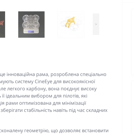
>
це інноваційна рама, розроблена спеціально
мують систему CineEye для високоякісної
але легкого карбону, вона поєднує високу
 її ідеальним вибором для пілотів, які
я рами оптимізована для мінімізації
берігати стабільність навіть під час складних
сконалену геометрію, що дозволяє встановити