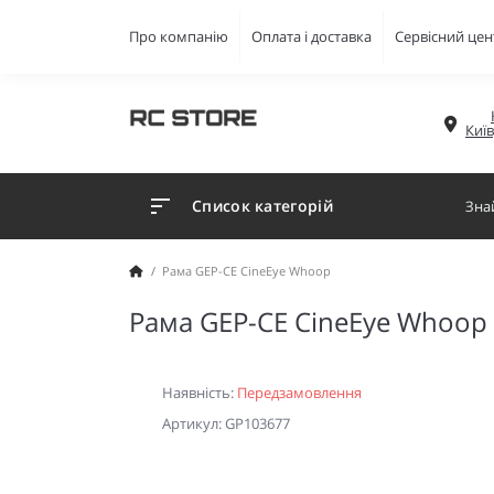
Про компанію
Оплата і доставка
Сервісний цен
Киї
Список категорій
Рама GEP-CE CineEye Whoop
Рама GEP-CE CineEye Whoop
Наявність:
Передзамовлення
Артикул: GP103677