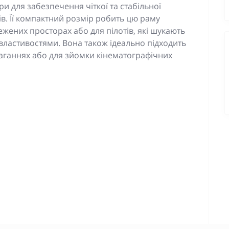
и для забезпечення чіткої та стабільної
ів. Її компактний розмір робить цю раму
жених просторах або для пілотів, які шукають
ластивостями. Вона також ідеально підходить
маганнях або для зйомки кінематографічних