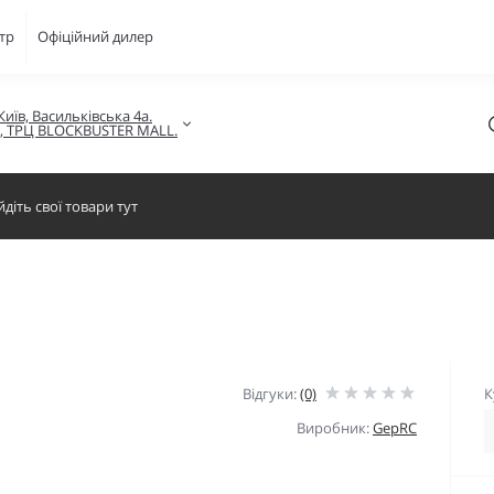
тр
Офіційний дилер
Київ, Васильківська 4а.

в, ТРЦ BLOCKBUSTER MALL.
Відгуки:
(0)
К
Виробник:
GepRC