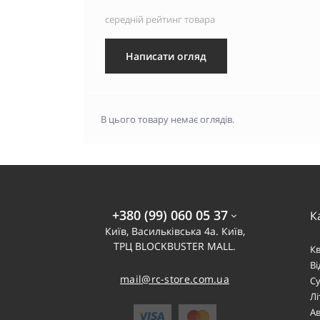
середній рейтинг товара
Написати огляд
В цього товару немає оглядів.
+380 (99) 060 05 37
К
Київ, Васильківська 4а. Київ,
ТРЦ BLOCKBUSTER MALL.
К
В
mail@rc-store.com.ua
Су
Лі
Ав