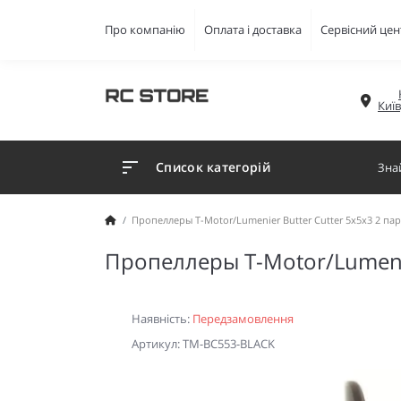
Про компанію
Оплата і доставка
Сервісний цен
Киї
Список категорій
Пропеллеры T-Motor/Lumenier Butter Cutter 5x5x3 2 па
Пропеллеры T-Motor/Lumenie
Наявність:
Передзамовлення
Артикул: TM-BC553-BLACK