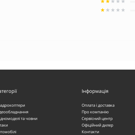
атегорії
Інформація
вадрокоптери
Оплата і доставка
ідеообладнання
Про компанію
дномоделі та човни
Сервісний центр
таки
Офіційний дилер
томобілі
Контакти