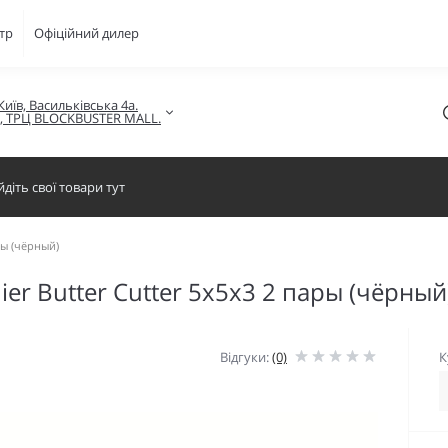
тр
Офіційний дилер
Київ, Васильківська 4а.

в, ТРЦ BLOCKBUSTER MALL.
ры (чёрный)
r Butter Cutter 5x5x3 2 пары (чёрный
Відгуки:
(0)
К