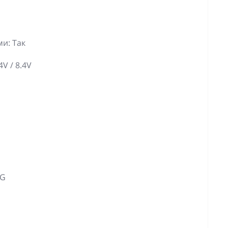
и: Так
V / 8.4V
NG