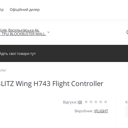
тр
Офіційний дилер
Київ, Васильківська 4а.

в, ТРЦ BLOCKBUSTER MALL.
ller
LITZ Wing H743 Flight Controller
Відгуки:
(0)
К
Виробник:
IFLIGHT