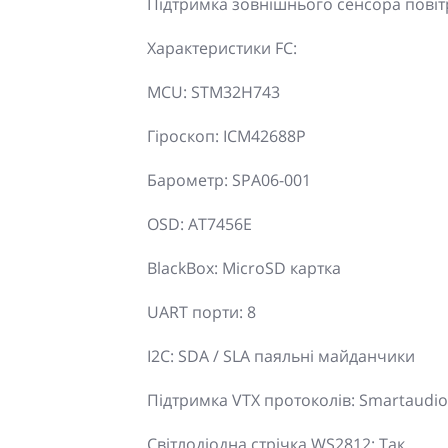
Підтримка зовнішнього сенсора повітр
Характеристики FC:
MCU: STM32H743
Гіроскоп: ICM42688P
Барометр: SPA06-001
OSD: AT7456E
BlackBox: MicroSD картка
UART порти: 8
I2C: SDA / SLA паяльні майданчики
Підтримка VTX протоколів: Smartaudio
Світлодіодна стрічка WS2812: Так