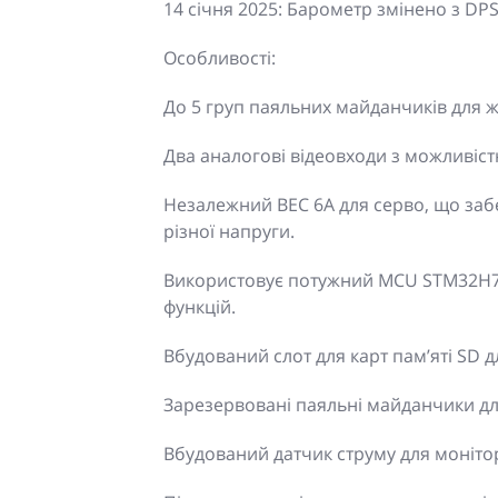
14 січня 2025: Барометр змінено з DPS
Особливості:
До 5 груп паяльних майданчиків для 
Два аналогові відеовходи з можливіс
Незалежний BEC 6A для серво, що заб
різної напруги.
Використовує потужний MCU STM32H743
функцій.
Вбудований слот для карт пам’яті SD д
Зарезервовані паяльні майданчики д
Вбудований датчик струму для монітор