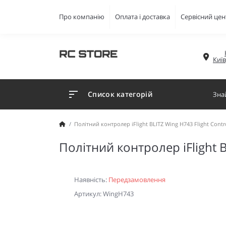
Про компанію
Оплата і доставка
Сервісний цен
Киї
Список категорій
Політний контролер iFlight BLITZ Wing H743 Flight Contro
Політний контролер iFlight B
Наявність:
Передзамовлення
Артикул: WingH743