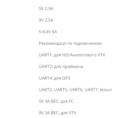
5V 2.5A
9V 2.5A
5-8.4V 6A
Рекомендації по підключенню:
UART1: для HD/Аналогового VTX
UART2: для приймача
UART4: для GPS
UART2, UART5, UART6, UART7: вільні
5V 3A BEC: для FC
9V 3A BEC: для VTX