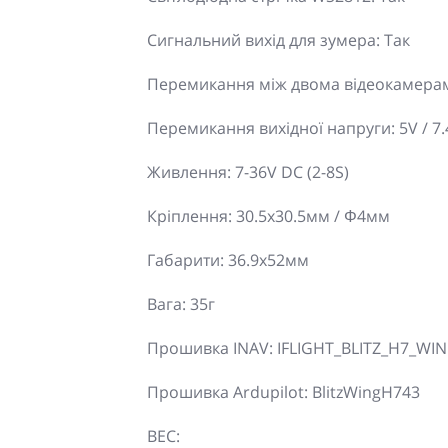
Сигнальний вихід для зумера: Так
Перемикання між двома відеокамерам
Перемикання вихідної напруги: 5V / 7.4
Живлення: 7-36V DC (2-8S)
Кріплення: 30.5x30.5мм / Φ4мм
Габарити: 36.9x52мм
Вага: 35г
Прошивка INAV: IFLIGHT_BLITZ_H7_WI
Прошивка Ardupilot: BlitzWingH743
BEC: