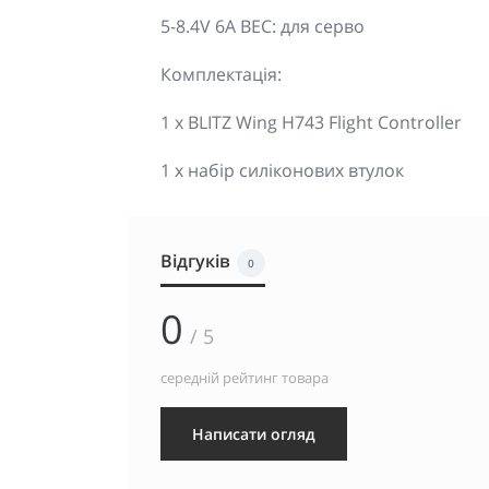
5-8.4V 6A BEC: для серво
Комплектація:
1 x BLITZ Wing H743 Flight Controller
1 x набір силіконових втулок
Відгуків
0
0
/ 5
середній рейтинг товара
Написати огляд