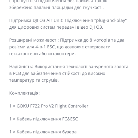
спрощується підключення без пайки, а також
збережено паяльні площадки для гнучкості.
Підтримка DJI O3 Air Unit: Підключення "plug-and-play"
для цифрових систем передачі відео DJI O3.
Розширені можливості: Підтримка до 8 моторів та два
роз'єми для 4-в-1 ESC, що дозволяє створювати
гексакоптери або октакоптери.
Надійність: Використання технології зануреного золота
в PCB для забезпечення стійкості до високих
температур та струмів.
Комплектація:
1 × GOKU F722 Pro V2 Flight Controller
1 × Кабель підключення FC&ESC
1 × Кабель підключення бузера