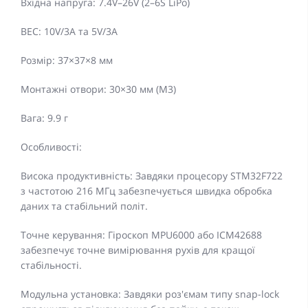
Вхідна напруга: 7.4V–26V (2–6S LiPo)
BEC: 10V/3A та 5V/3A
Розмір: 37×37×8 мм
Монтажні отвори: 30×30 мм (M3)
Вага: 9.9 г
Особливості:
Висока продуктивність: Завдяки процесору STM32F722
з частотою 216 МГц забезпечується швидка обробка
даних та стабільний політ.
Точне керування: Гіроскоп MPU6000 або ICM42688
забезпечує точне вимірювання рухів для кращої
стабільності.
Модульна установка: Завдяки роз'ємам типу snap-lock