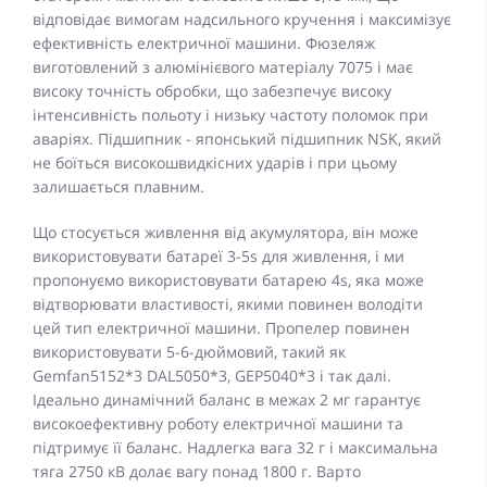
відповідає вимогам надсильного кручення і максимізує
ефективність електричної машини. Фюзеляж
виготовлений з алюмінієвого матеріалу 7075 і має
високу точність обробки, що забезпечує високу
інтенсивність польоту і низьку частоту поломок при
аваріях. Підшипник - японський підшипник NSK, який
не боїться високошвидкісних ударів і при цьому
залишається плавним.
Що стосується живлення від акумулятора, він може
використовувати батареї 3-5s для живлення, і ми
пропонуємо використовувати батарею 4s, яка може
відтворювати властивості, якими повинен володіти
цей тип електричної машини. Пропелер повинен
використовувати 5-6-дюймовий, такий як
Gemfan5152*3 DAL5050*3, GEP5040*3 і так далі.
Ідеально динамічний баланс в межах 2 мг гарантує
високоефективну роботу електричної машини та
підтримує її баланс. Надлегка вага 32 г і максимальна
тяга 2750 кВ долає вагу понад 1800 г. Варто