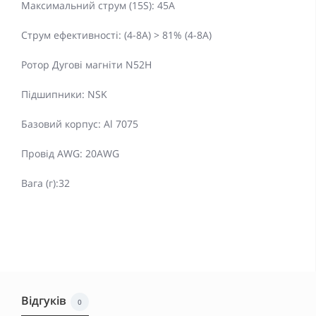
Максимальний струм (15S): 45A
Струм ефективності: (4-8A) > 81% (4-8A)
Ротор Дугові магніти N52H
Підшипники: NSK
Базовий корпус: Al 7075
Провід AWG: 20AWG
Вага (г):32
Відгуків
0