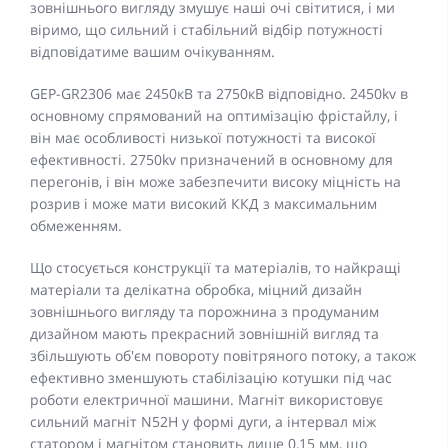
зовнішнього вигляду змушує наші очі світитися, і ми
віримо, що сильний і стабільний відбір потужності
відповідатиме вашим очікуванням.
GEP-GR2306 має 2450кВ та 2750кВ відповідно. 2450kv в
основному спрямований на оптимізацію фрістайлу, і
він має особливості низької потужності та високої
ефективності. 2750kv призначений в основному для
перегонів, і він може забезпечити високу міцність на
розрив і може мати високий ККД з максимальним
обмеженням.
Що стосується конструкції та матеріалів, то найкращі
матеріали та делікатна обробка, міцний дизайн
зовнішнього вигляду та порожнина з продуманим
дизайном мають прекрасний зовнішній вигляд та
збільшують об'єм повороту повітряного потоку, а також
ефективно зменшують стабілізацію котушки під час
роботи електричної машини. Магніт використовує
сильний магніт N52H у формі дуги, а інтервал між
статором і магнітом становить лише 0,15 мм, що