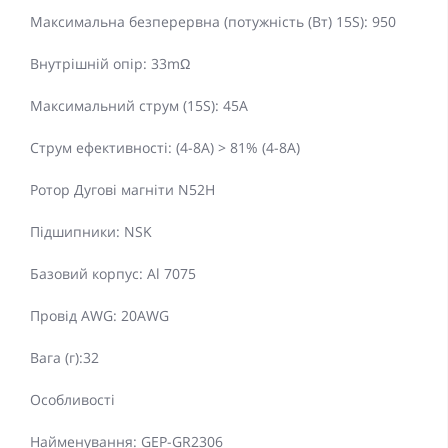
Максимальна безперервна (потужність (Вт) 15S): 950
Внутрішній опір: 33mΩ
Максимальний струм (15S): 45A
Струм ефективності: (4-8A) > 81% (4-8A)
Ротор Дугові магніти N52H
Підшипники: NSK
Базовий корпус: Al 7075
Провід AWG: 20AWG
Вага (г):32
Особливості
Найменування: GEP-GR2306