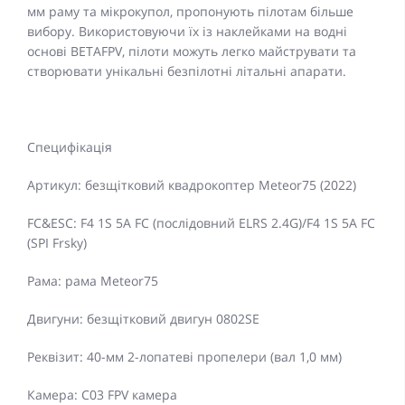
мм раму та мікрокупол, пропонують пілотам більше
вибору. Використовуючи їх із наклейками на водні
основі BETAFPV, пілоти можуть легко майструвати та
створювати унікальні безпілотні літальні апарати.
Специфікація
Артикул: безщітковий квадрокоптер Meteor75 (2022)
FC&ESC: F4 1S 5A FC (послідовний ELRS 2.4G)/F4 1S 5A FC
(SPI Frsky)
Рама: рама Meteor75
Двигуни: безщітковий двигун 0802SE
Реквізит: 40-мм 2-лопатеві пропелери (вал 1,0 мм)
Камера: C03 FPV камера