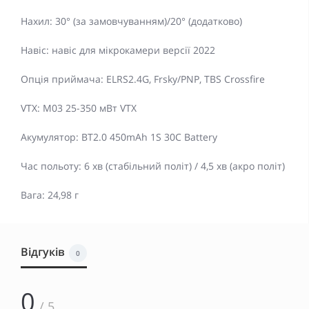
Нахил: 30° (за замовчуванням)/20° (додатково)
Навіс: навіс для мікрокамери версії 2022
Опція приймача: ELRS2.4G, Frsky/PNP, TBS Crossfire
VTX: M03 25-350 мВт VTX
Акумулятор: BT2.0 450mAh 1S 30C Battery
Час польоту: 6 хв (стабільний політ) / 4,5 хв (акро політ)
Вага: 24,98 г
Відгуків
0
0
/ 5