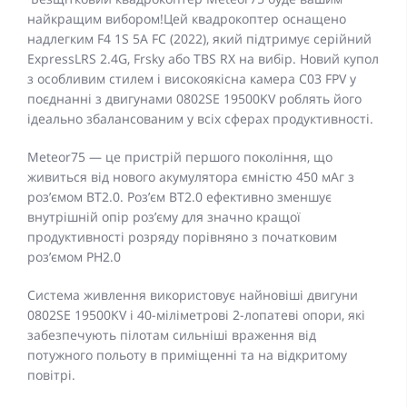
найкращим вибором!Цей квадрокоптер оснащено
надлегким F4 1S 5A FC (2022), який підтримує серійний
ExpressLRS 2.4G, Frsky або TBS RX на вибір. Новий купол
з особливим стилем і високоякісна камера C03 FPV у
поєднанні з двигунами 0802SE 19500KV роблять його
ідеально збалансованим у всіх сферах продуктивності.
Meteor75 — це пристрій першого покоління, що
живиться від нового акумулятора ємністю 450 мАг з
роз’ємом BT2.0. Роз’єм BT2.0 ефективно зменшує
внутрішній опір роз’єму для значно кращої
продуктивності розряду порівняно з початковим
роз’ємом PH2.0
Система живлення використовує найновіші двигуни
0802SE 19500KV і 40-міліметрові 2-лопатеві опори, які
забезпечують пілотам сильніші враження від
потужного польоту в приміщенні та на відкритому
повітрі.