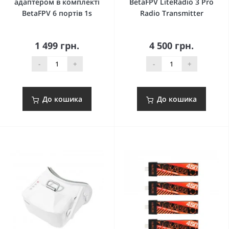
адаптером в комплекті
BetaFPV LiteRadio 3 Pro
BetaFPV 6 портів 1s
Radio Transmitter
1 499 грн.
4 500 грн.
-
+
-
+
До кошика
До кошика