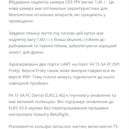
Вбудована надлегка камера C03 FPV вагою 1,45 г ​​. Ця
нова камера має оптимальні характеристики для
безпілотних літальних апаратів, які працюють у
приміщенні.
Завдяки техніці лиття під тиском цей купол має
надлегку вагу 1,60 г і є більш міцним, стійким до
руйнування та термостійким, забезпечуючи хороший
захист для дрона.
Зарезервовані два порти UART на платі F4 1S 5A FC (SPI
Frsky). Версія Frsky також може використовуватися як
версія PNP. Тому пілоти можуть підключити до нього
зовнішній приймач.
F4 1S 5A FC (Serial ELRS 2.4G) є гнучким у оновленні та
має великий потенціал. Він підтримує оновлення до
ELRS V3.0 окремо без перепрошивання прошивки
контролера польоту Betaflight.
Різноманітні кольори запасних частин, включаючи 75-