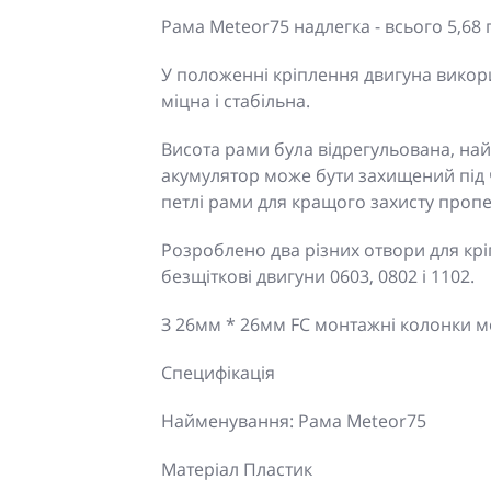
Рама Meteor75 надлегка - всього 5,68 г
У положенні кріплення двигуна викор
міцна і стабільна.
Висота рами була відрегульована, на
акумулятор може бути захищений під 
петлі рами для кращого захисту проп
Розроблено два різних отвори для крі
безщіткові двигуни 0603, 0802 і 1102.
З 26мм * 26мм FC монтажні колонки мо
Специфікація
Найменування: Рама Meteor75
Матеріал Пластик