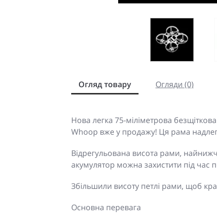
Огляд товару
Огляди (0)
Нова легка 75-міліметрова безщіткова
Whoop вже у продажу! Ця рама надлегк
Відрегульована висота рами, найнижч
акумулятор можна захистити під час 
Збільшили висоту петлі рами, щоб кр
Основна перевага