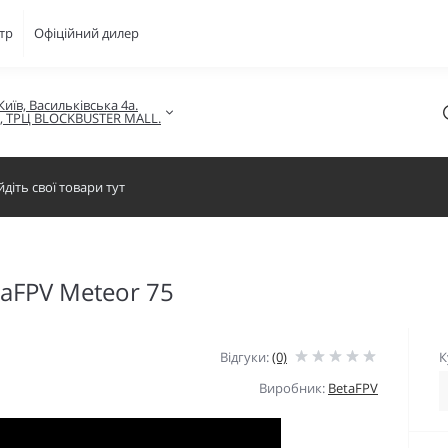
тр
Офіційний дилер
Київ, Васильківська 4а.

в, ТРЦ BLOCKBUSTER MALL.
aFPV Meteor 75
Відгуки:
(0)
К
Виробник:
BetaFPV