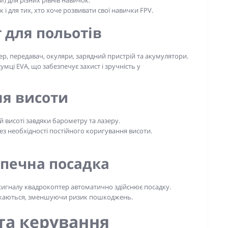
 і для тих, хто хоче розвивати свої навички FPV.
 для польотів
тер, передавач, окуляри, зарядний пристрій та акумулятори.
умці EVA, що забезпечує захист і зручність у
ня висоти
 висоті завдяки барометру та лазеру.
ез необхідності постійного коригування висоти.
зпечна посадка
 сигналу квадрокоптер автоматично здійснює посадку.
микаються, зменшуючи ризик пошкоджень.
та керування