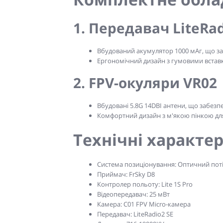
1. Передавач LiteRad
Вбудований акумулятор 1000 мАг, що за
Ергономічний дизайн з гумовими вставк
2. FPV-окуляри VR02
Вбудовані 5.8G 14DBI антени, що забезп
Комфортний дизайн з м'якою пінкою дл
Технічні характер
Система позиціонування:
Оптичний поті
Приймач:
FrSky D8
Контролер польоту:
Lite 1S Pro
Відеопередавач:
25 мВт
Камера:
C01 FPV Micro-камера
Передавач:
LiteRadio2 SE