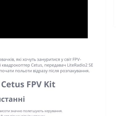
вачків, які хочуть зануритися у світ FPV-
й квадрокоптер Cetus, передавач LiteRadio2 SE
почати польоти відразу після розпакування.
Cetus FPV Kit
истанні
 висоти значно полегшують керування.
) для різних рівнів навичок.