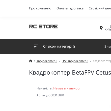
Про компанію
Оплата і доставка
Сервісний цен
Киї
Список категорій
Квадрокоптери
FPV Квадрокоптери
Квадрокоптер
Квадрокоптер BetaFPV Cetus 
Наявність:
Немає в наявності
Артикул: 00313881