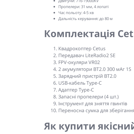
Двигуни:
716-19000KV
Пропелери:
31 мм, 4 лопаті
Час польоту:
4-5 хв
Дальність керування:
до 80 м
Комплектація Cetu
Квадрокоптер Cetus
Передавач LiteRadio2 SE
FPV-окуляри VR02
2 акумулятори BT2.0 300 мАг 1S
Зарядний пристрій BT2.0
USB-кабель Type-C
Адаптер Type-C
Запасні пропелери (4 шт.)
Інструмент для зняття гвинтів
Переносна сумка для зберіганн
Як купити якісний