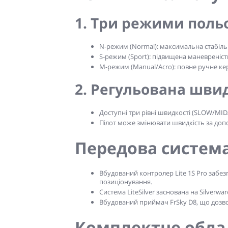
1. Три режими польо
N-режим (Normal):
максимальна стабільн
S-режим (Sport):
підвищена маневреність 
M-режим (Manual/Acro):
повне ручне кер
2. Регульована шви
Доступні три рівні швидкості (SLOW/MI
Пілот може змінювати швидкість за доп
Передова система 
Вбудований контролер Lite 1S Pro забез
позиціонування.
Система LiteSilver заснована на Silverwa
Вбудований приймач FrSky D8, що дозвол
Комплектне обла