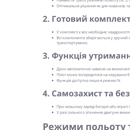
Оптимальне рішення як для новачків, так
2. Готовий комплект
У комплекті є все необхідне: квадрокоп
Всі компоненти зберігаються у зручній с
транспортуванні.
3. Функція утриман
Дрон автоматично зависає на визначеній
Пілот може зосередитися на керуванні б
Функція доступна лише в режимі N.
4. Самозахист та бе
При низькому заряді батареї або втраті
У разі сильного зіткнення двигуни ви
Режими польоту 