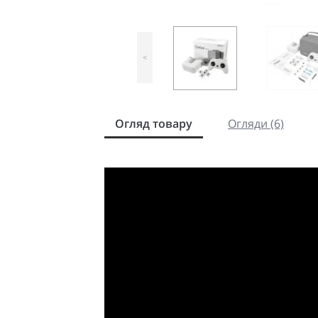
<
Огляд товару
Огляди (6)