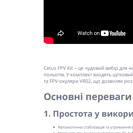
Cetus FPV Kit – це чудовий вибір для но
польотів. У комплект входять щіткови
та FPV-окуляри VR02, що дозволяє роз
Основні переваги 
1. Простота у викор
Автоматична стабілізація та утримання
Наявність трьох режимів польоту (N, S, M