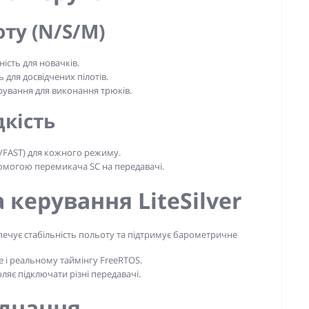
ту (N/S/M)
ість для новачків.
для досвідчених пілотів.
ування для виконання трюків.
дкість
D/FAST) для кожного режиму.
омогою перемикача SC на передавачі.
керування LiteSilver
печує стабільність польоту та підтримує барометричне
re і реальному таймінгу FreeRTOS.
яє підключати різні передавачі.
днання