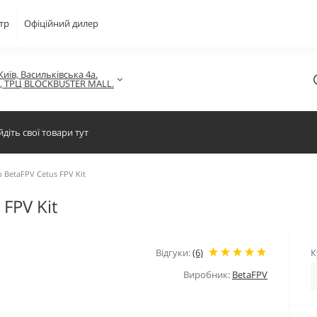
тр
Офіційний дилер
Київ, Васильківська 4а.

в, ТРЦ BLOCKBUSTER MALL.
 BetaFPV Cetus FPV Kit
FPV Kit
Відгуки:
(6)
К
Виробник:
BetaFPV