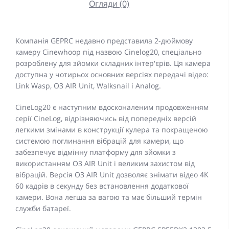
Огляди (0)
Компанія GEPRC недавно представила 2-дюймову
камеру Cinewhoop під назвою Cinelog20, спеціально
розроблену для зйомки складних інтер'єрів. Ця камера
доступна у чотирьох основних версіях передачі відео:
Link Wasp, O3 AIR Unit, Walksnail і Analog.
CineLog20 є наступним вдосконаленим продовженням
серії CineLog, відрізняючись від попередніх версій
легкими змінами в конструкції кулера та покращеною
системою поглинання вібрацій для камери, що
забезпечує відмінну платформу для зйомки з
використанням O3 AIR Unit і великим захистом від
вібрацій. Версія O3 AIR Unit дозволяє знімати відео 4K
60 кадрів в секунду без встановлення додаткової
камери. Вона легша за вагою та має більший термін
служби батареї.