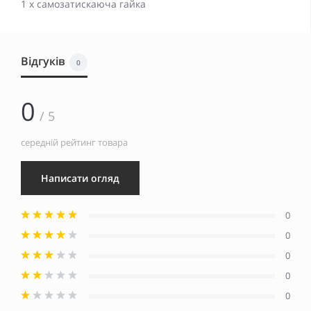
1 х самозатискаюча гайка
Відгуків
0
0
/ 5
середній рейтинг товара
Написати огляд
0
0
0
0
0