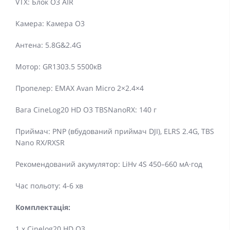
VTX: Блок O3 AIR
Камера: Камера O3
Антена: 5.8G&2.4G
Мотор: GR1303.5 5500кВ
Пропелер: EMAX Avan Micro 2×2.4×4
Вага CineLog20 HD O3 TBSNanoRX: 140 г
Приймач: PNP (вбудований приймач DJI), ELRS 2.4G, TBS
Nano RX/RXSR
Рекомендований акумулятор: LiHv 4S 450–660 мА·год
Час польоту: 4-6 хв
Комплектація:
1 х Cinelog20 HD O3