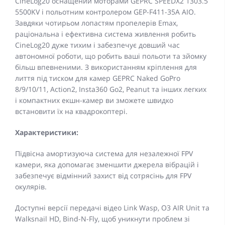
CineLog20 оснащений моторами GEPRC SPEEDX2 1303.5
5500KV і польотним контролером GEP-F411-35A AIO.
Завдяки чотирьом лопастям пропелерів Emax,
раціональна і ефективна система живлення робить
CineLog20 дуже тихим і забезпечує довший час
автономної роботи, що робить ваші польоти та зйомку
більш впевненими. З використанням кріплення для
лиття під тиском для камер GEPRC Naked GoPro
8/9/10/11, Action2, Insta360 Go2, Peanut та інших легких
і компактних екшн-камер ви зможете швидко
встановити їх на квадрокоптері.
Характеристики:
Підвісна амортизуюча система для незалежної FPV
камери, яка допомагає зменшити джерела вібрацій і
забезпечує відмінний захист від сотрясінь для FPV
окулярів.
Доступні версії передачі відео Link Wasp, O3 AIR Unit та
Walksnail HD, Bind-N-Fly, щоб уникнути проблем зі