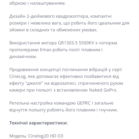
збіркою і налаштуванням.
Дизайн 2-дюймового квадрокоптера, компактні
розміри і невелика вага, що робить його ідеальним для
зйомки в складних та обмежених умовах.
Використання мотора GR1303.5 5500KV з чотирма
пропелерами Emax робить політ плавним і
динамічним.
Продовження концепції поглинання вібрацій у серії
CineLog, яке допомагає ефективно позбавитися від
ефекту "джеллі" на відеозаписі, спричиненого рухом
камери при польоті з встановленою Naked GoPro.
Ретельна настройка командою GEPRC і загальне
відчуття польоту роблять його плавним і гнучким.
Технічні характеристики:
Модель: Cinelog20 HD O3