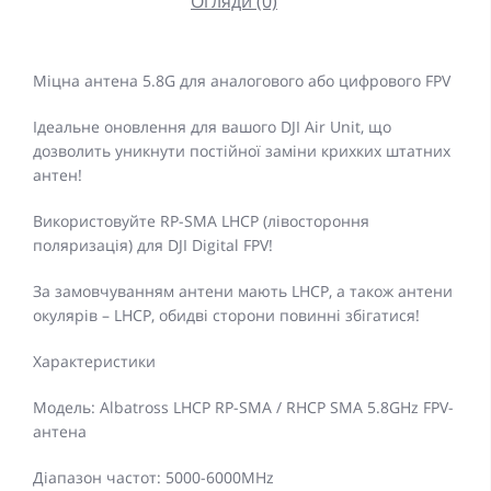
Огляди (0)
Міцна антена 5.8G для аналогового або цифрового FPV
Ідеальне оновлення для вашого DJI Air Unit, що
дозволить уникнути постійної заміни крихких штатних
антен!
Використовуйте RP-SMA LHCP (лівостороння
поляризація) для DJI Digital FPV!
За замовчуванням антени мають LHCP, а також антени
окулярів – LHCP, обидві сторони повинні збігатися!
Характеристики
Модель: Albatross LHCP RP-SMA / RHCP SMA 5.8GHz FPV-
антена
Діапазон частот: 5000-6000MHz