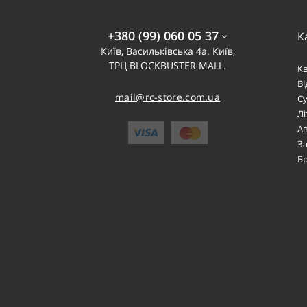
+380 (99) 060 05 37
К
Київ, Васильківська 4а. Київ,
ТРЦ BLOCKBUSTER MALL.
К
В
mail@rc-store.com.ua
Су
Лі
Ав
За
Б