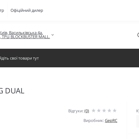
тр
Офіційний дилер
Київ, Васильківська 4а.

в, ТРЦ BLOCKBUSTER MALL.
G DUAL
Відгуки:
(0)
К
Виробник:
GepRC