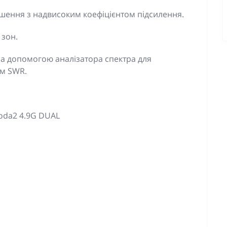
шення з надвисоким коефіцієнтом підсилення.
 зон.
а допомогою аналізатора спектра для
ам SWR.
oda2 4.9G DUAL