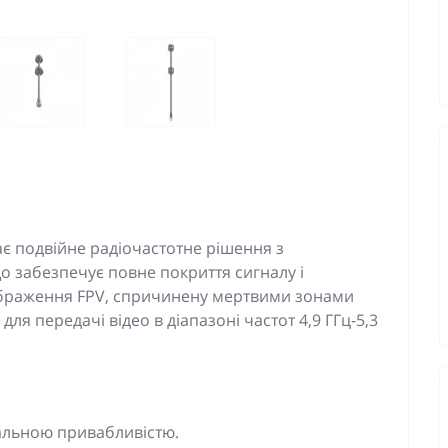
 подвійне радіочастотне рішення з
що забезпечує повне покриття сигналу і
ображення FPV, спричинену мертвими зонами
для передачі відео в діапазоні частот 4,9 ГГц-5,3
уальною привабливістю.