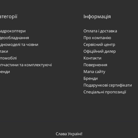
атегорії
Інформація
вадрокоптери
Оплата і доставка
ідеообладнання
Про компанію
дномоделі та човни
Сервісний центр
таки
Офіційний дилер
томобілі
Контакти
пчастини та комплектуючі
Повернення
ренди
Мапа сайту
Бренди
Подарункові сертифікати
Спеціальні пропозиції
Слава Україні!