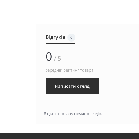
Відгуків
0
0
/ 5
середній рейтинг товара
Написати огляд
В цього товару немає оглядів.