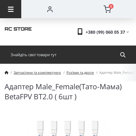
0
+380 (99) 060 05 37
Запчастини та комплектуючі
Роз'єми та дроти
Адаптер Male_Female(Т
Адаптер Male_Female(Тато-Мама)
BetaFPV BT2.0 ( 6шт )