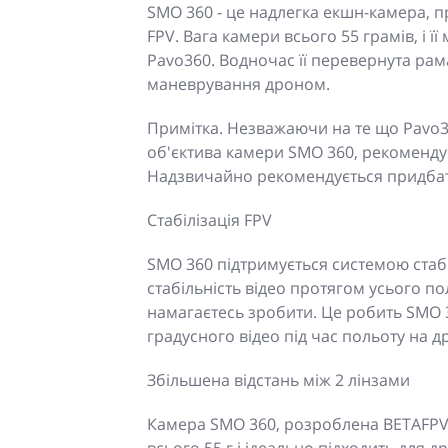
SMO 360 - це надлегка екшн-камера, 
FPV. Вага камери всього 55 грамів, і 
Pavo360. Водночас її перевернута рам
маневрування дроном.
Примітка. Незважаючи на те що Pavo3
об'єктива камери SMO 360, рекомендує
Надзвичайно рекомендується придбати
Стабілізація FPV
SMO 360 підтримується системою стабіл
стабільність відео протягом усього по
намагаєтесь зробити. Це робить SMO 
градусного відео під час польоту на др
Збільшена відстань між 2 лінзами
Камера SMO 360, розроблена BETAFPV 