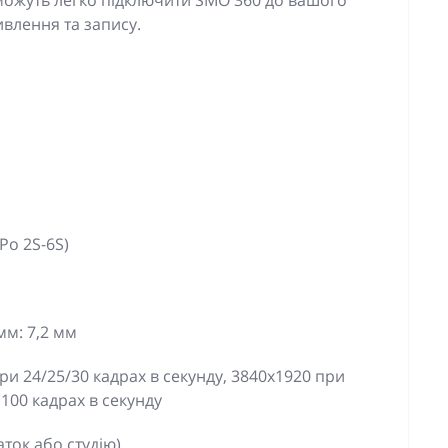
 можуть легко підключити SMO 360 до вашого
влення та запису.
Po 2S-6S)
мм: 7,2 мм
при 24/25/30 кадрах в секунду, 3840x1920 при
 100 кадрах в секунду
аток або студію)