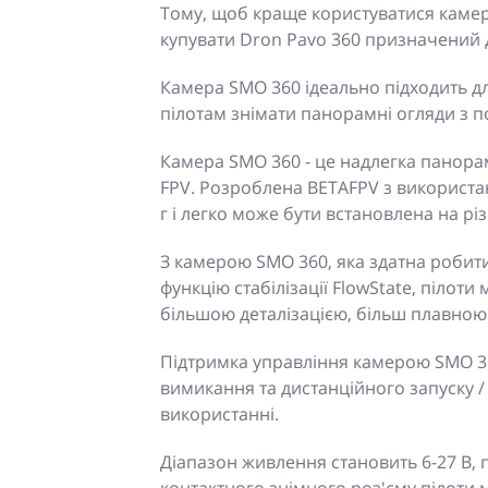
Тому, щоб краще користуватися каме
купувати Dron Pavo 360 призначений д
Камера SMO 360 ідеально підходить д
пілотам знімати панорамні огляди з по
Камера SMO 360 - це надлегка панора
FPV. Розроблена BETAFPV з використан
г і легко може бути встановлена на різ
З камерою SMO 360, яка здатна робити
функцію стабілізації FlowState, пілоти 
більшою деталізацією, більш плавною
Підтримка управління камерою SMO 3
вимикання та дистанційного запуску /
використанні.
Діапазон живлення становить 6-27 В, п