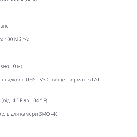
лапс
: 100 Мбіт/с
изно 10 м)
швидкості UHS-I V30 і вище, формат exFAT
(від -4 ° F до 104 ° F)
бель для камери SMO 4K