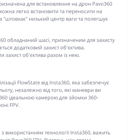
призначена для встановлення на дрон Pavo360
її можна легко встановити та переносити на
а "штовхає" низький центр ваги та полегшує
60 обладнаний шасі, призначеним для захисту
ться додатковий захист об'єктива.
 захист об'єктива разом із нею.
ізації FlowState від Insta360, яка забезпечує
льоту, незалежно від того, які маневри ви
360 ідеальною камерою для зйомки 360-
оні FPV.
з використанням технології Insta360, важить