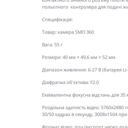
контактного знімного роз'єму пілоти
польотного контролера для подачі жи
Специфікація:
Товар: камера SMO 360
Вага: 55 г
Розміри: 40 мм × 49,6 мм × 52 мм
Діапазон живлення: 6-27 В (батарея Li-
Діафрагма об'єктива: F2.0
Еквівалентна фокусна відстань для 35 
Роздільна здатність відео: 5760x2880 
30/50 кадрах в секунду, 3008x1504 при
Формат відео: insv (експорт через дод