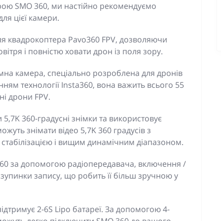
рою SMO 360, ми настійно рекомендуємо
ля цієї камери.
ля квадрокоптера Pavo360 FPV, дозволяючи
вітря і повністю ховати дрон із поля зору.
мна камера, спеціально розроблена для дронів
ням технології Insta360, вона важить всього 55
ні дрони FPV.
 5,7K 360-градусні знімки та використовує
можуть знімати відео 5,7K 360 градусів з
 стабілізацією і вищим динамічним діапазоном.
60 за допомогою радіопередавача, включення /
 зупинки запису, що робить її більш зручною у
ідтримує 2-6S Lipo батареї. За допомогою 4-