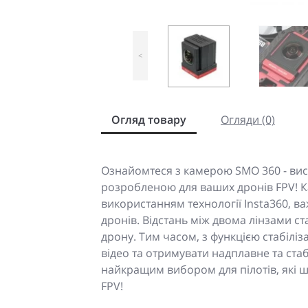
<
Огляд товару
Огляди (0)
Ознайомтеся з камерою SMO 360 - в
розробленою для ваших дронів FPV! 
використанням технології Insta360, ва
дронів. Відстань між двома лінзами ст
дрону. Тим часом, з функцією стабіліз
відео та отримувати надплавне та ста
найкращим вибором для пілотів, які шу
FPV!