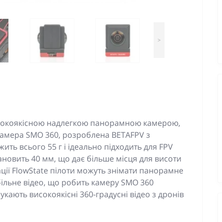
>
исокоякісною надлегкою панорамною камерою,
Камера SMO 360, розроблена BETAFPV з
жить всього 55 г і ідеально підходить для FPV
ановить 40 мм, що дає більше місця для висоти
ації FlowState пілоти можуть знімати панорамне
більне відео, що робить камеру SMO 360
кають високоякісні 360-градусні відео з дронів