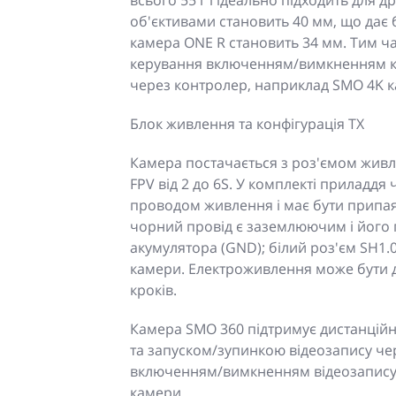
всього 55 г і ідеально підходить для д
об'єктивами становить 40 мм, що дає 
камера ONE R становить 34 мм. Тим ч
керування включенням/вимкненням к
через контролер, наприклад SMO 4K к
Блок живлення та конфігурація TX
Камера постачається з роз'ємом живлен
FPV від 2 до 6S. У комплекті приладдя
проводом живлення і має бути припая
чорний провід є заземлюючим і його 
акумулятора (GND); білий роз'єм SH1.
камери. Електроживлення може бути 
кроків.
Камера SMO 360 підтримує дистанці
та запуском/зупинкою відеозапису че
включенням/вимкненням відеозапису,
камери.