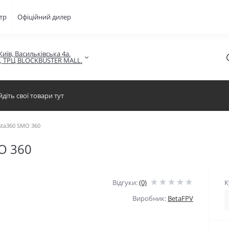
тр
Офіційний дилер
Київ, Васильківська 4а.

в, ТРЦ BLOCKBUSTER MALL.
sta360 SMO 360
O 360
Відгуки:
(0)
К
Виробник:
BetaFPV