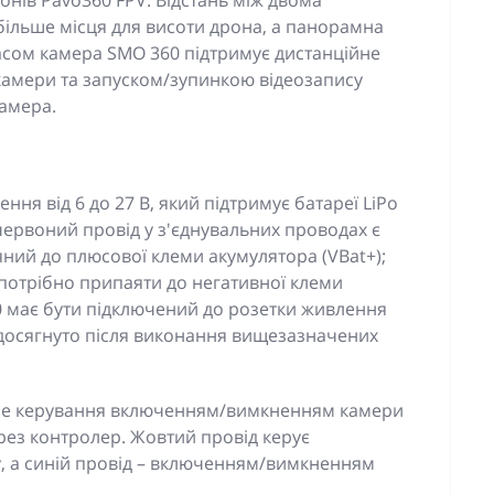
ронів Pavo360 FPV. Відстань між двома
більше місця для висоти дрона, а панорамна
асом камера SMO 360 підтримує дистанційне
амери та запуском/зупинкою відеозапису
амера.
ня від 6 до 27 В, який підтримує батареї LiPo
 червоний провід у з'єднувальних проводах є
ний до плюсової клеми акумулятора (VBat+);
потрібно припаяти до негативної клеми
0 має бути підключений до розетки живлення
досягнуто після виконання вищезазначених
йне керування включенням/вимкненням камери
рез контролер. Жовтий провід керує
 а синій провід – включенням/вимкненням