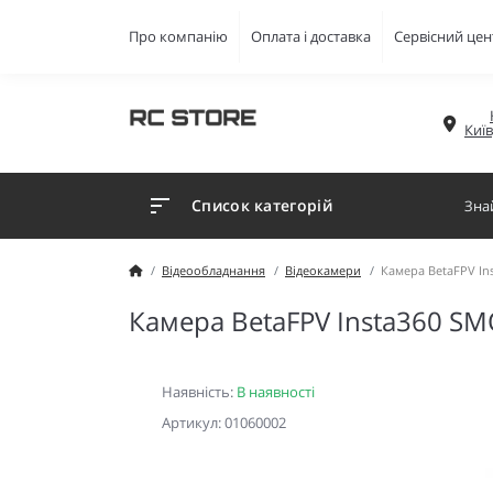
Про компанію
Оплата і доставка
Сервісний цен
Киї
Список категорій
Відеообладнання
Відеокамери
Камера BetaFPV In
Камера BetaFPV Insta360 SM
Наявність:
В наявності
Артикул: 01060002