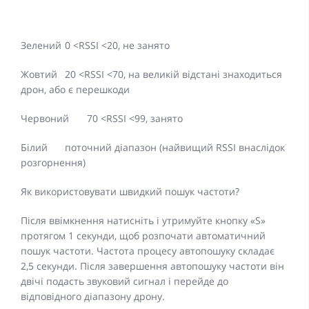
Зелений
0 <RSSI <20, не занято
Жовтий
20 <RSSI <70, на великій відстані знаходиться
дрон, або є перешкоди
Червоний
70 <RSSI <99, занято
Білий
поточний діапазон (найвищий RSSI внаслідок
розгорнення)
Як використовувати швидкий пошук частоти?
Після ввімкнення натисніть і утримуйте кнопку «S»
протягом 1 секунди, щоб розпочати автоматичний
пошук частоти. Частота процесу автопошуку складає
2,5 секунди. Після завершення автопошуку частоти він
двічі подасть звуковий сигнал і перейде до
відповідного діапазону дрону.