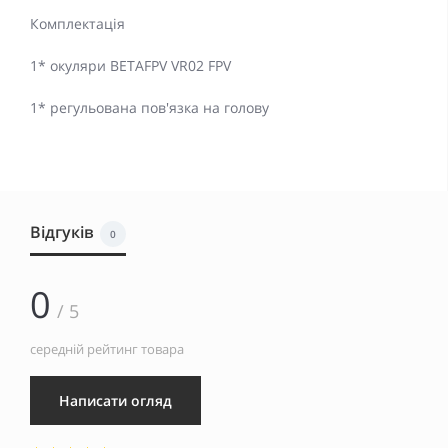
Комплектація
1* окуляри BETAFPV VR02 FPV
1* регульована пов'язка на голову
Відгуків
0
0
/ 5
середній рейтинг товара
Написати огляд