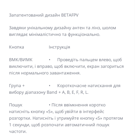
Запатентований дизайн BETAFPV
Завдяки унікальному дизайну антен та лінз, шолом
виглядає мінімалістично та функціонально.
Кнопка
Інструкція
ВМК/ВИМК
•
Проведіть пальцем влево, щоб
виключити, і вправо, щоб включити, екран загориться
після нормального завантаження.
Група +
•
Короткочасне натискання для
вибору діапазону Band + A, B, E, F, R, L.
Пошук
• Після ввімкнення коротко
натисніть кнопку «S», щоб увійти в інтерфейс
розгортки. Натисніть і утримуйте кнопку «S» протягом
1 секунди, щоб розпочати автоматичний пошук
частоти.