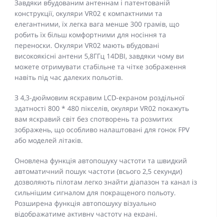
Завдяки вбудованим антеннам і патентованій
конструкції, окуляри VR02 є компактними та
елегантними, їх легка вага менше 300 грамів, що
робить їх більш комфортними для носіння та
переноски. Окуляри VR02 мають вбудовані
високоякісні антени 5,8ГГц 14DBI, завдяки чому ви
можете отримувати стабільне та чітке зображення
навіть під час далеких польотів.
З 4,3-дюймовим яскравим LCD-екраном роздільної
здатності 800 * 480 пікселів, окуляри VR02 покажуть
вам яскравий світ без спотворень та розмитих
зображень, що особливо налаштовані для гонок FPV
або моделей літаків.
Оновлена функція автопошуку частоти та швидкий
автоматичний пошук частоти (всього 2,5 секунди)
дозволяють пілотам легко знайти діапазон та канал із
сильнішим сигналом для покращеного польоту.
Розширена функція автопошуку візуально
відображатиме активну частоту на екрані.