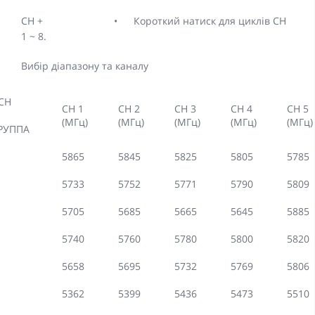
CH +
•
Короткий натиск для циклів CH
1 ~ 8.
Вибір діапазону та каналу
CH
CH 1
CH 2
CH 3
CH 4
CH 5
(МГц)
(МГц)
(МГц)
(МГц)
(МГц)
РУППА
5865
5845
5825
5805
5785
5733
5752
5771
5790
5809
5705
5685
5665
5645
5885
5740
5760
5780
5800
5820
5658
5695
5732
5769
5806
5362
5399
5436
5473
5510