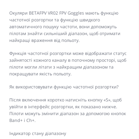
Окуляри BETAFPV VR02 FPV Goggles мають функцію
частотної розгортки та функцію швидкого
автоматичного пошуку частоти, вони допоможуть
пілотам знайти сильніший діапазон, щоб отримати
найкращі враження від польоту.
Функція частотної розгортки може відображати статус
зайнятості кожного каналу в поточному просторі, щоб
пілоти могли літати з найкращим діапазоном та
покращувати якість польоту.
Як використовувати функцію частотної розгортки?
Після включення коротко натисніть кнопку «S», щоб
увійти в інтерфейс розгортки, як показано нижче.
Пілоти можуть змінити діапазон за допомогою кнопок
Band+ і Ch+.
Індикатор стану діапазону