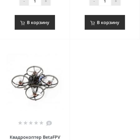
-
+
-
+
В корзину
В корзину
0
Квадрокоптер BetaFPV