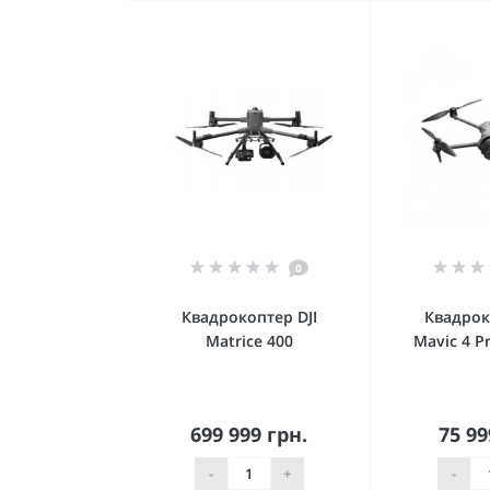
0
Квадрокоптер DJI
Квадрок
Matrice 400
Mavic 4 Pr
699 999 грн.
75 99
В корзину
В к
-
+
-