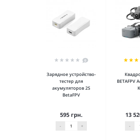
0
Зарядное устройство-
Квадр
тестер для
BETAFPV A
акумуляторов 2S
K
BetaFPV
595 грн.
13 52
В корзину
В к
-
+
-