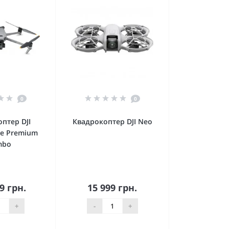
0
0
птер DJI
Квадрокоптер DJI Neo
ne Premium
mbo
9 грн.
15 999 грн.
орзину
В корзину
+
-
+