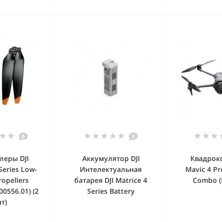
0
0
леры DJI
Аккумулятор DJI
Квадроко
Series Low-
Интелектуальная
Mavic 4 Pr
ropellers
батарея DJI Matrice 4
Combo (D
00556.01) (2
Series Battery
т)