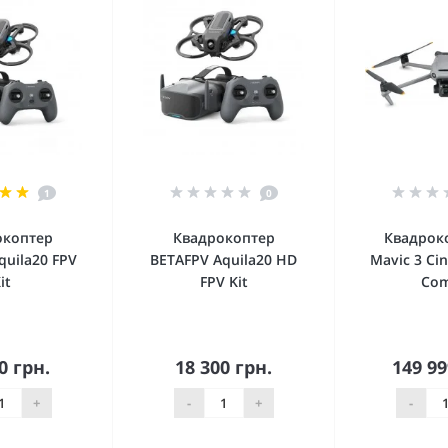
1
0
окоптер
Квадрокоптер
Квадроко
quila20 FPV
BETAFPV Aquila20 HD
Mavic 3 Ci
it
FPV Kit
Co
0 грн.
18 300 грн.
149 99
орзину
В корзину
В к
+
-
+
-