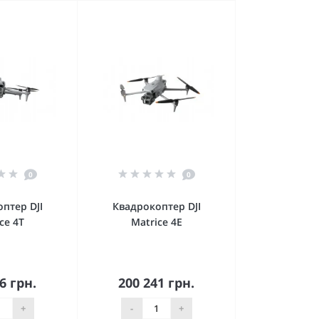
0
0
птер DJI
Квадрокоптер DJI
ce 4T
Matrice 4E
6 грн.
200 241 грн.
орзину
В корзину
+
-
+