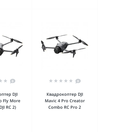
0
0
птер DJI
Квадрокоптер DJI
o Fly More
Mavic 4 Pro Creator
JI RC 2)
Combo RC Pro 2