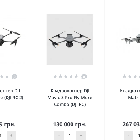
0
0
оптер DJI
Квадрокоптер DJI
Квадроко
o (DJI RC 2)
Mavic 3 Pro Fly More
Matri
Combo (DJI RC)
9 грн.
130 000 грн.
267 03
орзину
В корзину
В к
+
-
+
-