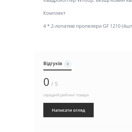
Квадрокоптер Whoop: Безщітковий кв
Комплект
4 * 2-лопатеві пропелери GF 1210 (4шт
Відгуків
0
0
/ 5
середній рейтинг товара
Написати огляд