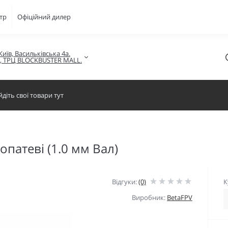
тр
Офіційний дилер
Київ, Васильківська 4а.

в, ТРЦ BLOCKBUSTER MALL.
патеві (1.0 мм Вал)
Відгуки:
(0)
К
Виробник:
BetaFPV