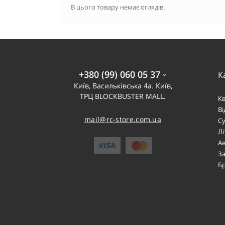
В цього товару немає оглядів.
+380 (99) 060 05 37
К
Київ, Васильківська 4а. Київ,
ТРЦ BLOCKBUSTER MALL.
К
В
mail@rc-store.com.ua
Су
Лі
Ав
За
Б