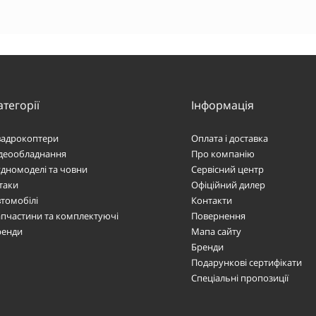
атегорії
Інформація
вадрокоптери
Оплата і доставка
ідеообладнання
Про компанію
дномоделі та човни
Сервісний центр
таки
Офіційний дилер
томобілі
Контакти
пчастини та комплектуючі
Повернення
ренди
Мапа сайту
Бренди
Подарункові сертифікати
Спеціальні пропозиції