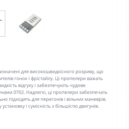
изначені для високошвидкісного розриву, що
телів гонок і фрістайлу. Ці пропелери важать
видкість відгуку і забезпечують чудове
унами 0702. Надлегкі, ці пропелери забезпечать
ьно підходять для перегонів і вільних маневрів.
установку і сумісність з більшістю двигунів.