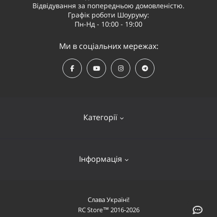
Відвідування за попередньою домовленістю.
Графік роботи Шоуруму:
Пн-Нд - 10:00 - 19:00
Ми в соціальних мережах:
Категорії
Квадрокоптери
Інформація
Відеообладнання
Судномоделі та човни
Оплата і доставка
Слава Україні!
Літаки
RC Store™ 2016-2026
Про компанію