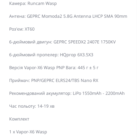
Камера: Runcam Wasp
Антена: GEPRC Momoda2 5.8G Antenna LHCP SMA 90mm
Роз'єм: XT60
6-дюймовий двигун: GEPRC SPEEDX2 2407E 1750KV
6-дюймовий пропелер: HQprop 6X3.5X3
Версія Vapor-X6 Wasp PNP Вага: 445 г ± 5 г
Приймач: PNP/GEPRC ELRS24/TBS Nano RX
Рекомендований акумулятор: LiPo 1550mAh - 2200mAh
Час польоту: 14-19 хв
Комплект
1 x Vapor-X6 Wasp