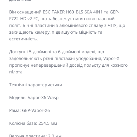
Він оснащений ESC TAKER H60_BLS 60A 4IN1 та GEP-
F722-HD v2 FC, що забезпечує винятково плавний
політ. Бічні пластини з алюмінієвого сплаву з ЧПУ, що
захищають камеру, підвищують міцність та
естетичність.
Доступні 5-дюймові та 6-дюймові моделі, що
задовольняють різні пілотажні уподобання, Vapor-X
пропонує неперевершений досвід польоту для кожного
пілота
Технічні характеристики
Модель: Vapor-X6 Wasp
Рама: GEP-Vapor-X6
Колісна база: 254.5 мм
Верхня пластина: 2.0 мм