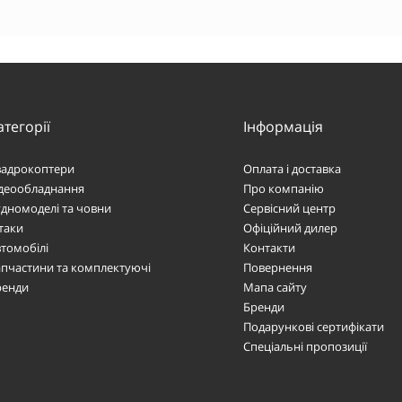
атегорії
Інформація
вадрокоптери
Оплата і доставка
ідеообладнання
Про компанію
дномоделі та човни
Сервісний центр
таки
Офіційний дилер
томобілі
Контакти
пчастини та комплектуючі
Повернення
ренди
Мапа сайту
Бренди
Подарункові сертифікати
Спеціальні пропозиції