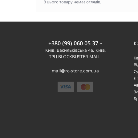
В цього товару немає оглядів.
+380 (99) 060 05 37
К
Київ, Васильківська 4а. Київ,
ТРЦ BLOCKBUSTER MALL.
К
В
mail@rc-store.com.ua
Су
Лі
Ав
За
Б