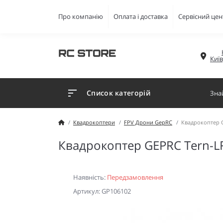
Про компанію
Оплата і доставка
Сервісний цен
Киї
Список категорій
Квадрокоптери
FPV Дрони GepRC
Квадрокоптер 
Квадрокоптер GEPRC Tern-L
Наявність:
Передзамовлення
Артикул: GP106102