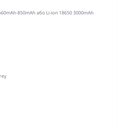
660mAh-850mAh або Li-ion 18650 3000mAh
rey