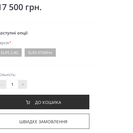
17 500 грн.
оступні опції
ерсія
*
ELRS 2.4G
ELRS 915MHz
Кількість:
-
+
ДО КОШИКА
ШВИДКЕ ЗАМОВЛЕННЯ