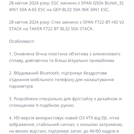
28 квітня 2024 року: ESC змінено з SPAN G50A BLHeli_32
4IN1 50A 4-6S ESC на GEP-BL32 50A 96K 4IN1 ESC,
28 квітня 2024 року: Стек змінено з SPAN F722-BT-HD V2
STACK на TAKER F722 BT BL32 50A STACK.
Особливості
1. Оновлена бічна пластина об'єктива з алюмінієвого
сплаву, довговічна та більш візуально приваблива
2. Вбудований Bluetooth, підтримує бездротове
з'єднання мобільного телефону для налаштування
параметрів
3. Розроблено спеціально для фрістайлу з дизайном зі
сплющеною Х-подібною рукою.
4. HD-версія використовує новий O3 VTX від DJI, чітке
зображення, стабільний сигнал, з низькою затримкою,
на великі відстані, підтримує запис до 4K/60 кадрів в