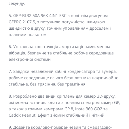
секунду.
5. GEP-BL32 50A 96K 4IN1 ESC з новітнім двигуном
GEPRC 2107.5, з потужною потужністю, швидкою
швидкістю відгуку, точним управлінням дроселем і
плавним польотом
6. Унікальна конструкція амортизації рами, менша
вібрація, безпечне та стабільне робоче середовище
електронної системи
7. Завдяки незалежній кабіні конденсатора та зумера,
робоче середовище всього безпілотника надзвичайно
стабільне, без трясіння, без тремтіння
8. Розроблено два види кріплень для камер 3D-друку,
які можна встановлювати з повним спектром камер GP,
а також з голими камерами GP 8, Insta 360 GO2 та
Caddx Peanut. Ефект зйомки стабільний і чіткий
9. Додайте коралово-помаранчевий та смарагдово-