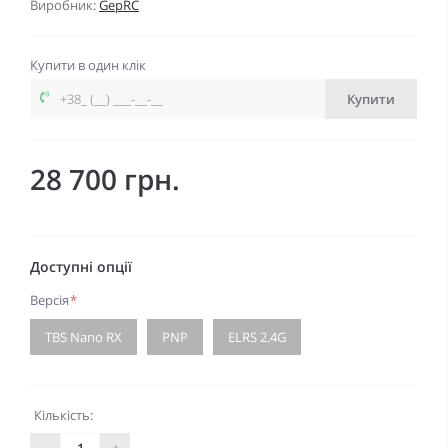
Виробник:
GepRC
Купити в один клік
Купити
28 700 грн.
Доступні опції
Версія
*
TBS Nano RX
PNP
ELRS 2.4G
Кількість:
-
+