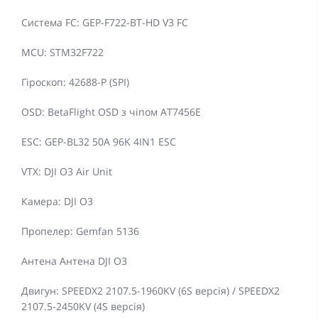
Система FC: GEP-F722-BT-HD V3 FC
MCU: STM32F722
Гіроскоп: 42688-P (SPI)
OSD: BetaFlight OSD з чіпом AT7456E
ESC: GEP-BL32 50A 96K 4IN1 ESC
VTX: DJI O3 Air Unit
Камера: DJI O3
Пропелер: Gemfan 5136
Антена Антена DJI O3
Двигун: SPEEDX2 2107.5-1960KV (6S версія) / SPEEDX2
2107.5-2450KV (4S версія)