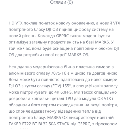
Огляди (0)
HD VTX поклав початок новому оновленню, а новий VTX
повітряного блоку DJI O3 підняв цифрову систему на
новий рівень. Команда GEPRC також модернізує та
оптимізує загальну продуктивність на базі MARK5. У
той же час, вона буде оснащена повітряним блоком DJI
O3 для розробки нової версії MARK5 O3.
Нещодавно модернізована бічна пластина камери з
алюмінієвого сплаву 7075-T6 є міцною та довговічною.
Вона може бути повністю адаптована до нової камери
DJI O3 з кутом огляду (FOV) 155°, а специфікація запису
може підтримувати до 4K 60FPS. Ми також спеціально
розробили кріпильні деталі TPU для модуля O3 VTX і
обладнали його портом охолодження на вході повітря,
що сприяє адекватному відведенню тепла від
повітряного блоку. MARK5 O3 використовує новітній
TAKER F722 BT BL32 50A STACK від GEPRC, з гіроскопом