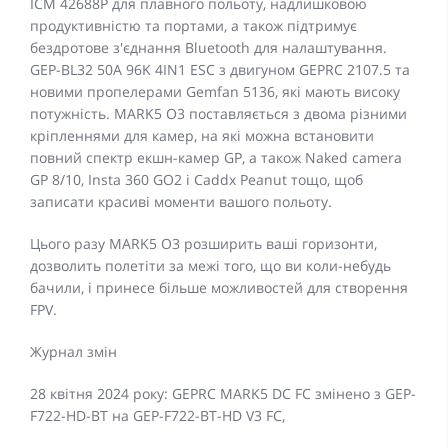
ICM 42688P для плавного польоту, надлишковою
продуктивністю та портами, а також підтримує
бездротове з'єднання Bluetooth для налаштування.
GEP-BL32 50A 96K 4IN1 ESC з двигуном GEPRC 2107.5 та
новими пропелерами Gemfan 5136, які мають високу
потужність. MARK5 O3 поставляється з двома різними
кріпленнями для камер, на які можна встановити
повний спектр екшн-камер GP, а також Naked camera
GP 8/10, Insta 360 GO2 і Caddx Peanut тощо, щоб
записати красиві моменти вашого польоту.
Цього разу MARK5 O3 розширить ваші горизонти,
дозволить полетіти за межі того, що ви коли-небудь
бачили, і принесе більше можливостей для створення
FPV.
Журнал змін
28 квітня 2024 року: GEPRC MARK5 DC FC змінено з GEP-
F722-HD-BT на GEP-F722-BT-HD V3 FC,