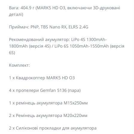
Вага: 404.9 г (MARK5 HD O3, включаючи 3D-друковані
деталі)
Приймач: PNP, TBS Nano RX, ELRS 2.4G
Рекомендований акумулятор: LiPo 4S 1300mAh-
1800mAh (версія 4S) / LiPo 6S 1050mAh-1550mAh (версія
6S)
Комплект:
1 x Квадрокоптер MARK5 HD O3
4 х пропелери Gemfan 5136 (пара)
1 х ремінець акумулятора M15x250мм
2 x Ремінець акумулятора M20x220мм
2 x Силіконові прокладки для акумулятора