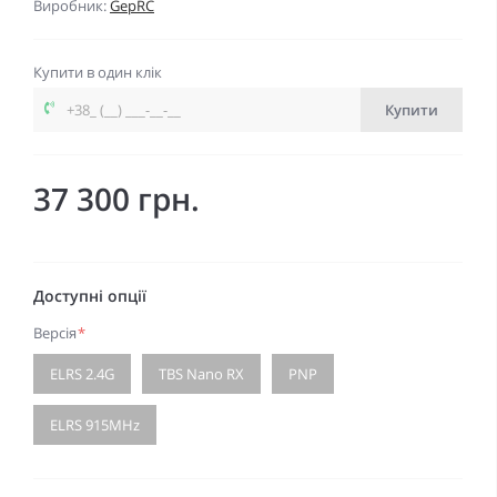
Виробник:
GepRC
Купити в один клік
Купити
37 300 грн.
Доступні опції
Версія
*
ELRS 2.4G
TBS Nano RX
PNP
ELRS 915MHz