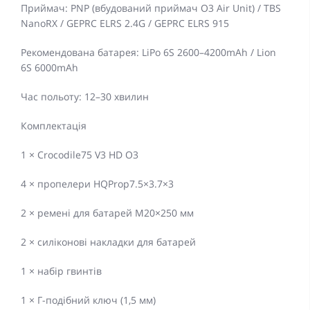
Приймач: PNP (вбудований приймач O3 Air Unit) / TBS
NanoRX / GEPRC ELRS 2.4G / GEPRC ELRS 915
Рекомендована батарея: LiPo 6S 2600–4200mAh / Lion
6S 6000mAh
Час польоту: 12–30 хвилин
Комплектація
1 × Crocodile75 V3 HD O3
4 × пропелери HQProp7.5×3.7×3
2 × ремені для батарей M20×250 мм
2 × силіконові накладки для батарей
1 × набір гвинтів
1 × Г-подібний ключ (1,5 мм)