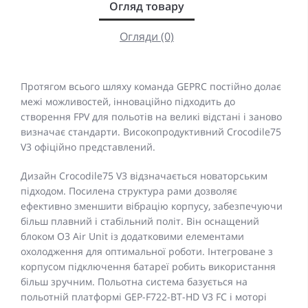
Огляд товару
Огляди (0)
Протягом всього шляху команда GEPRC постійно долає
межі можливостей, інноваційно підходить до
створення FPV для польотів на великі відстані і заново
визначає стандарти. Високопродуктивний Crocodile75
V3 офіційно представлений.
Дизайн Crocodile75 V3 відзначається новаторським
підходом. Посилена структура рами дозволяє
ефективно зменшити вібрацію корпусу, забезпечуючи
більш плавний і стабільний політ. Він оснащений
блоком O3 Air Unit із додатковими елементами
охолодження для оптимальної роботи. Інтегроване з
корпусом підключення батареї робить використання
більш зручним. Польотна система базується на
польотній платформі GEP-F722-BT-HD V3 FC і моторі